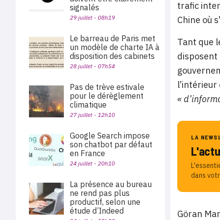
trafic inte
signalés
29 juillet - 08h19
Chine où s
Le barreau de Paris met
Tant que l
un modèle de charte IA à
disposent 
disposition des cabinets
28 juillet - 07h54
gouverneme
l’intérieu
Pas de trève estivale
pour le dérèglement
« d’inform
climatique
27 juillet - 12h10
Google Search impose
LA NEWS
son chatbot par défaut
L'act
en France
24 juillet - 20h10
L'essenti
dans votr
La présence au bureau
ne rend pas plus
productif, selon une
étude d’Indeed
Göran Marb