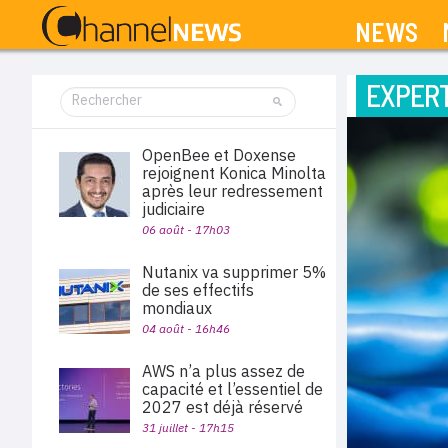
NEWS
EXPERT
OpenBee et Doxense
rejoignent Konica Minolta
après leur redressement
judiciaire
06 août - 17h03
Nutanix va supprimer 5%
de ses effectifs
mondiaux
04 août - 16h46
AWS n’a plus assez de
capacité et l’essentiel de
2027 est déjà réservé
31 juillet - 17h15