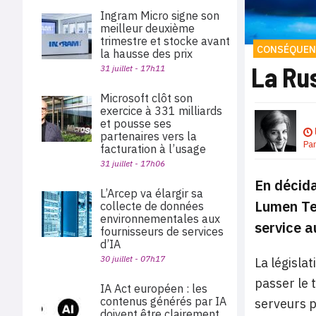
Ingram Micro signe son
meilleur deuxième
trimestre et stocke avant
CONSÉQUEN
la hausse des prix
La Rus
31 juillet - 17h11
Microsoft clôt son
exercice à 331 milliards
et pousse ses
partenaires vers la
Pa
facturation à l’usage
31 juillet - 17h06
En décida
L’Arcep va élargir sa
Lumen Tec
collecte de données
environnementales aux
service a
fournisseurs de services
d’IA
30 juillet - 07h17
La législa
passer le 
IA Act européen : les
contenus générés par IA
serveurs p
doivent être clairement