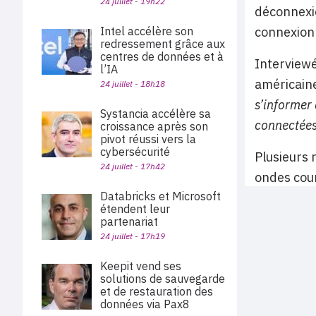
24 juillet - 19h22
déconnexio
connexion 
Intel accélère son
redressement grâce aux
centres de données et à
Interviewé
l’IA
américaine
24 juillet - 18h18
s’informer 
Systancia accélère sa
connectées
croissance après son
pivot réussi vers la
cybersécurité
Plusieurs 
24 juillet - 17h42
ondes cour
Databricks et Microsoft
étendent leur
partenariat
24 juillet - 17h19
Keepit vend ses
solutions de sauvegarde
et de restauration des
données via Pax8