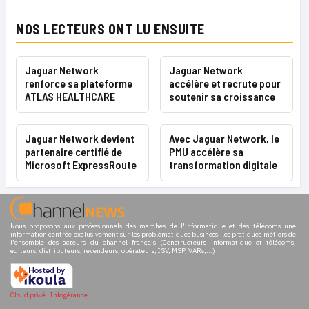
NOS LECTEURS ONT LU ENSUITE
Jaguar Network
Jaguar Network
renforce sa plateforme
accélère et recrute pour
ATLAS HEALTHCARE
soutenir sa croissance
Jaguar Network devient
Avec Jaguar Network, le
partenaire certifié de
PMU accélère sa
Microsoft ExpressRoute
transformation digitale
Nous proposons aux professionnels des marchés de l'informatique et des télécoms une
information centrée exclusivement sur les problématiques business, les pratiques métiers de
l'ensemble des acteurs du channel français (Constructeurs informatique et télécoms,
éditeurs, distributeurs, revendeurs, opérateurs, ISV, MSP, VARs,...)
Cloud privé
|
Infogérance