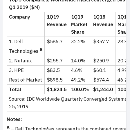
Q1 2019
($M)
Company
1Q19
1Q19
1Q18
1Q18
Revenue
Market
Revenue
Mark
Share
Shar
1. Dell
$586.7
32.2%
$357.7
28.8
a
Technologies
2. Nutanix
$255.7
14.0%
$250.9
20.2
3. HPE
$83.5
4.6%
$60.1
4.9%
Rest of Market
$898.5
49.2%
$574.4
46.2
Total
$1,824.5
100.0%
$1,244.0
100.
Source: IDC Worldwide Quarterly Converged Systems T
25, 2019
Notes:
a
– Dell Technologies represents the combined revenue