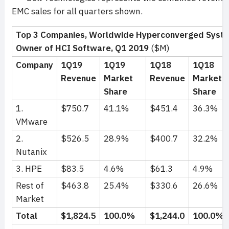
EMC sales for all quarters shown.
Top 3 Companies, Worldwide Hyperconverged Syst
Owner of HCI Software, Q1 2019
($M)
Company
1Q19
1Q19
1Q18
1Q18
Revenue
Market
Revenue
Market
Share
Share
1.
$750.7
41.1%
$451.4
36.3%
VMware
2.
$526.5
28.9%
$400.7
32.2%
Nutanix
3. HPE
$83.5
4.6%
$61.3
4.9%
Rest of
$463.8
25.4%
$330.6
26.6%
Market
Total
$1,824.5
100.0%
$1,244.0
100.0%