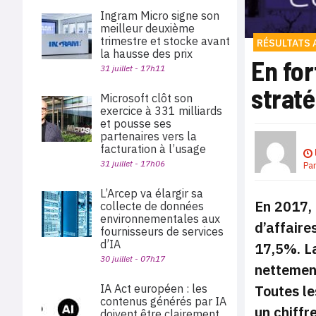
Ingram Micro signe son
meilleur deuxième
trimestre et stocke avant
RÉSULTATS 
la hausse des prix
En for
31 juillet - 17h11
strat
Microsoft clôt son
exercice à 331 milliards
et pousse ses
partenaires vers la
facturation à l’usage
31 juillet - 17h06
Pa
L’Arcep va élargir sa
En 2017, 
collecte de données
environnementales aux
d’affaire
fournisseurs de services
d’IA
17,5%. La
30 juillet - 07h17
nettement
Toutes le
IA Act européen : les
contenus générés par IA
un chiffr
doivent être clairement