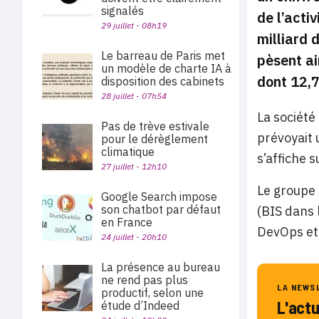
signalés
de l’acti
29 juillet - 08h19
milliard 
Le barreau de Paris met
pèsent ai
un modèle de charte IA à
dont 12,7
disposition des cabinets
28 juillet - 07h54
La société
Pas de trève estivale
prévoyait 
pour le dérèglement
climatique
s’affiche 
27 juillet - 12h10
Le groupe 
Google Search impose
son chatbot par défaut
(BIS dans 
en France
DevOps et 
24 juillet - 20h10
La présence au bureau
ne rend pas plus
LA NEWS
productif, selon une
L'act
étude d’Indeed