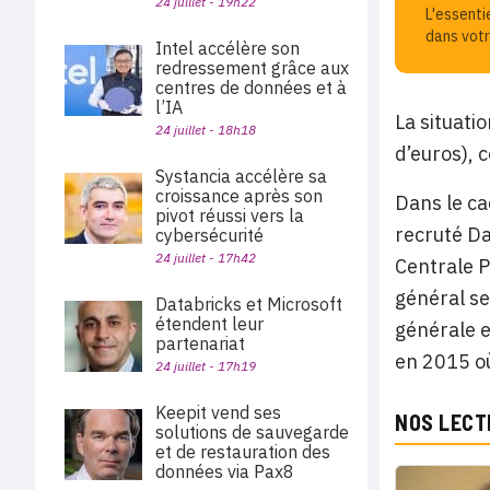
24 juillet - 19h22
L'essenti
dans votr
Intel accélère son
redressement grâce aux
centres de données et à
l’IA
La situati
24 juillet - 18h18
d’euros), 
Systancia accélère sa
croissance après son
Dans le ca
pivot réussi vers la
recruté Da
cybersécurité
24 juillet - 17h42
Centrale P
général se
Databricks et Microsoft
étendent leur
générale 
partenariat
en 2015 où
24 juillet - 17h19
Keepit vend ses
NOS LECT
solutions de sauvegarde
et de restauration des
données via Pax8