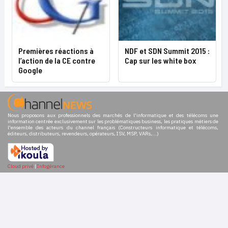
Premières réactions à
NDF et SDN Summit 2015 :
l’action de la CE contre
Cap sur les white box
Google
Nous proposons aux professionnels des marchés de l'informatique et des télécoms une
information centrée exclusivement sur les problématiques business, les pratiques métiers de
l'ensemble des acteurs du channel français (Constructeurs informatique et télécoms,
éditeurs, distributeurs, revendeurs, opérateurs, ISV, MSP, VARs,...)
Cloud privé
|
Infogérance