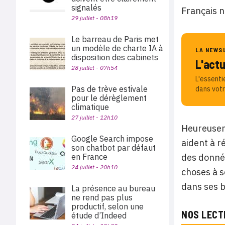
signalés
Français ne
29 juillet - 08h19
Le barreau de Paris met
un modèle de charte IA à
LA NEWS
disposition des cabinets
L'act
28 juillet - 07h54
L'essenti
Pas de trève estivale
dans votr
pour le dérèglement
climatique
27 juillet - 12h10
Heureuseme
Google Search impose
aident à r
son chatbot par défaut
des donnée
en France
24 juillet - 20h10
choses à s
dans ses b
La présence au bureau
ne rend pas plus
productif, selon une
NOS LECT
étude d’Indeed