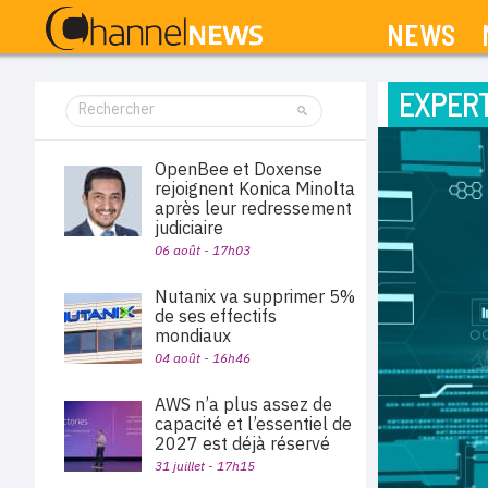
NEWS
EXPERT
OpenBee et Doxense
rejoignent Konica Minolta
après leur redressement
judiciaire
06 août - 17h03
Nutanix va supprimer 5%
de ses effectifs
mondiaux
04 août - 16h46
AWS n’a plus assez de
capacité et l’essentiel de
2027 est déjà réservé
31 juillet - 17h15