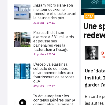
Ingram Micro signe son
meilleur deuxième
trimestre et stocke avant
DATA
la hausse des prix
Une s
31 juillet - 17h11
redev
Microsoft clôt son
exercice à 331 milliards
et pousse ses
partenaires vers la
facturation à l’usage
31 juillet - 17h06
Pa
L’Arcep va élargir sa
collecte de données
Une ‘
data
environnementales aux
Institut.
fournisseurs de services
d’IA
garder l
30 juillet - 07h17
IA Act européen : les
En cette p
contenus générés par IA
les autres
doivent être clairement