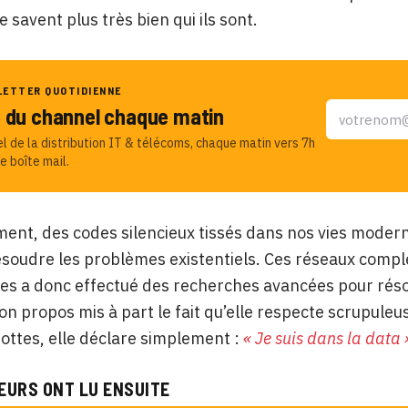
 savent plus très bien qui ils sont.
LETTER QUOTIDIENNE
u du channel chaque matin
el de la distribution IT & télécoms, chaque matin vers 7h
e boîte mail.
nt, des codes silencieux tissés dans nos vies modern
ésoudre les problèmes existentiels. Ces réseaux compl
s a donc effectué des recherches avancées pour réso
on propos mis à part le fait qu’elle respecte scrupuleu
ottes, elle déclare simplement :
« Je suis dans la data 
EURS ONT LU ENSUITE