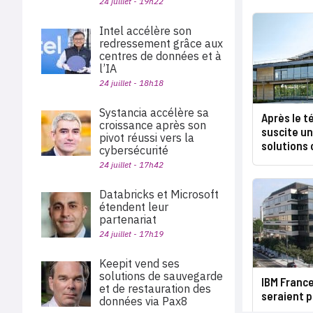
24 juillet - 19h22
Intel accélère son
redressement grâce aux
centres de données et à
l’IA
24 juillet - 18h18
Systancia accélère sa
Après le té
croissance après son
suscite u
pivot réussi vers la
solutions 
cybersécurité
24 juillet - 17h42
Databricks et Microsoft
étendent leur
partenariat
24 juillet - 17h19
Keepit vend ses
solutions de sauvegarde
IBM France
et de restauration des
seraient p
données via Pax8