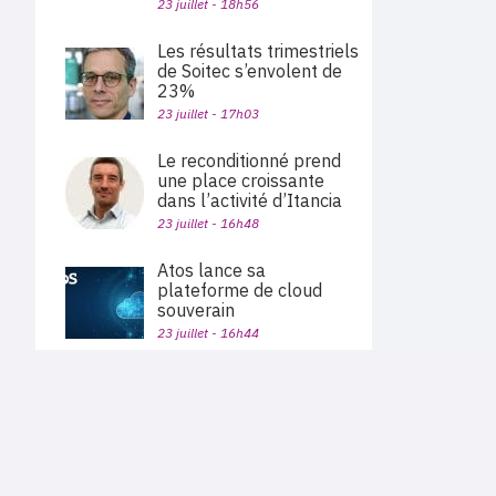
23 juillet - 18h56
Les résultats trimestriels
de Soitec s’envolent de
23%
23 juillet - 17h03
Le reconditionné prend
une place croissante
dans l’activité d’Itancia
23 juillet - 16h48
Atos lance sa
plateforme de cloud
souverain
23 juillet - 16h44
Alphabet dépasse les
attentes, porté par la
PLAN DU SITE
croissance de 82% de
Actu des sociétés
Google Cloud
Agenda
Nous proposons aux professionnels des marchés de
En bref
l'informatique et des télécoms une information centrée
23 juillet - 15h56
exclusivement sur les problématiques business, les pratiques
Expertises
métiers de l'ensemble des acteurs du channel français