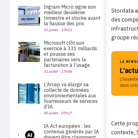
Ingram Micro signe son
Stordata a
meilleur deuxième
trimestre et stocke avant
des compé
la hausse des prix
infrastruc
31 juillet - 17h11
groupe réu
Microsoft clôt son
exercice à 331 milliards
et pousse ses
partenaires vers la
LA NEWS
facturation à l’usage
L'act
31 juillet - 17h06
L'essenti
L’Arcep va élargir sa
dans votr
collecte de données
environnementales aux
fournisseurs de services
d’IA
30 juillet - 07h17
Cette prop
IA Act européen : les
contenus générés par IA
contexte, 
doivent être clairement