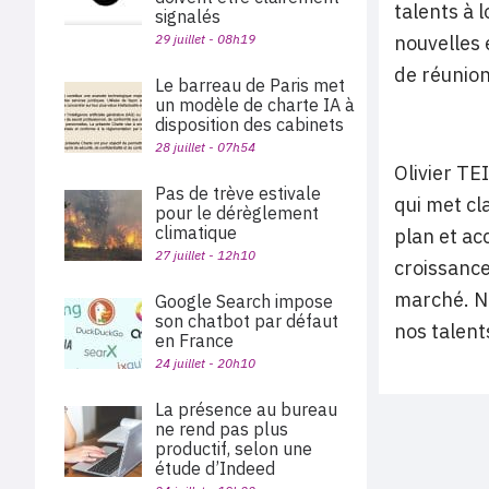
talents à 
signalés
29 juillet - 08h19
nouvelles 
de réunions
Le barreau de Paris met
un modèle de charte IA à
disposition des cabinets
28 juillet - 07h54
Olivier TE
Pas de trève estivale
qui met cl
pour le dérèglement
climatique
plan et ac
27 juillet - 12h10
croissance
marché. No
Google Search impose
son chatbot par défaut
nos talent
en France
24 juillet - 20h10
La présence au bureau
ne rend pas plus
productif, selon une
étude d’Indeed