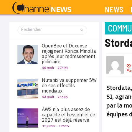
NEWS
COMMUN
Storda
OpenBee et Doxense
rejoignent Konica Minolta
après leur redressement
judiciaire
06 août - 17h03
Pa
Nutanix va supprimer 5%
de ses effectifs
Stordata,
mondiaux
SI, agran
04 août - 16h46
par la mo
AWS n’a plus assez de
équipes 
capacité et l’essentiel de
2027 est déjà réservé
31 juillet - 17h15