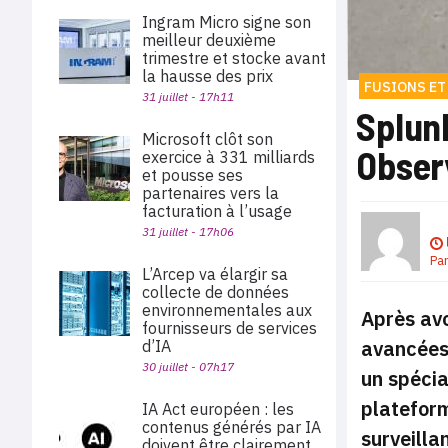
Ingram Micro signe son
meilleur deuxième
trimestre et stocke avant
la hausse des prix
FUSIONS ET
31 juillet - 17h11
Splunk
Microsoft clôt son
Observ
exercice à 331 milliards
et pousse ses
partenaires vers la
facturation à l’usage
31 juillet - 17h06
Pa
L’Arcep va élargir sa
collecte de données
environnementales aux
Après avo
fournisseurs de services
avancées 
d’IA
30 juillet - 07h17
un spécia
plateform
IA Act européen : les
contenus générés par IA
surveill
doivent être clairement