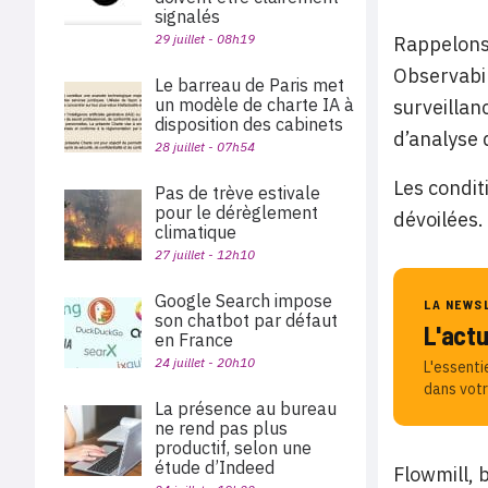
signalés
29 juillet - 08h19
Rappelons 
Observabil
Le barreau de Paris met
un modèle de charte IA à
surveillan
disposition des cabinets
d’analyse 
28 juillet - 07h54
Les conditi
Pas de trève estivale
pour le dérèglement
dévoilées.
climatique
27 juillet - 12h10
Google Search impose
LA NEWS
son chatbot par défaut
L'act
en France
24 juillet - 20h10
L'essenti
dans votr
La présence au bureau
ne rend pas plus
productif, selon une
étude d’Indeed
Flowmill, 