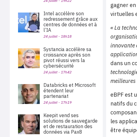
24 juillet - 19h22
gagner en 
virtuelles
Intel accélère son
redressement grâce aux
centres de données et à
« La techn
l’IA
organisatio
24 juillet - 18h18
innovante 
Systancia accélère sa
application
croissance après son
pivot réussi vers la
dans un co
cybersécurité
technologi
24 juillet - 17h42
meilleures 
Databricks et Microsoft
étendent leur
eBPF est u
partenariat
natifs du 
24 juillet - 17h19
composant 
Keepit vend ses
les applic
solutions de sauvegarde
et de restauration des
être équip
données via Pax8