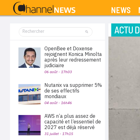
NEWS
ACTU D
OpenBee et Doxense
rejoignent Konica Minolta
après leur redressement
judiciaire
06 août - 17h03
Nutanix va supprimer 5%
de ses effectifs
mondiaux
04 août - 16h46
AWS n’a plus assez de
capacité et l’essentiel de
2027 est déjà réservé
31 juillet - 17h15