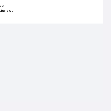
de
tions de