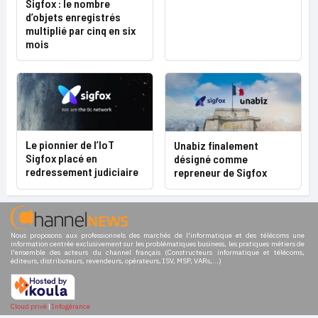
Sigfox : le nombre
d’objets enregistrés
multiplié par cinq en six
mois
Le pionnier de l’IoT
Unabiz finalement
Sigfox placé en
désigné comme
redressement judiciaire
repreneur de Sigfox
Nous proposons aux professionnels des marchés de l'informatique et des télécoms une
information centrée exclusivement sur les problématiques business, les pratiques métiers de
l'ensemble des acteurs du channel français (Constructeurs informatique et télécoms,
éditeurs, distributeurs, revendeurs, opérateurs, ISV, MSP, VARs,...)
Cloud privé
|
Infogérance