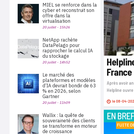
MIEL se renforce dans la
cyber et reconstruit son
offre dans la
virtualisation
20 juillet - 15h26
NetApp rachète
DataPelago pour
rapprocher le calcul IA
du stockage
Helplin
20 juillet - 14h52
France
Le marché des
plateformes et modèles
Après avoir an
d’IA devrait bondir de 63
Helpline ouvre
% en 2026, selon
Gartner
le
08-04-20
20 juillet - 11h09
EN BRE
Wallix : la quête de
souveraineté des clients
FUITE D
se transforme en moteur
de croissance