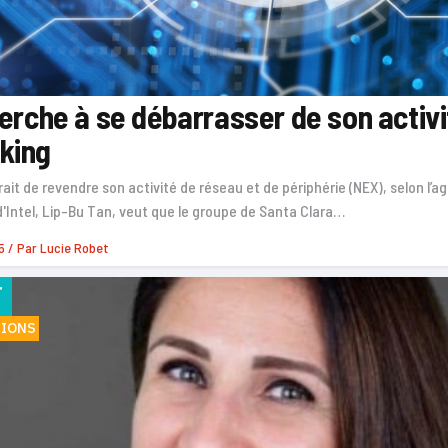
herche à se débarrasser de son activ
king
rait de revendre son activité de réseau et de périphérie (NEX), selon l’
'Intel, Lip-Bu Tan, veut que le groupe de Santa Clara…
5
/ Par
Lucie Robet
F
IONS