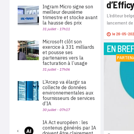
d’Effic
Ingram Micro signe son
meilleur deuxième
L’éditeur bel
trimestre et stocke avant
la hausse des prix
lancement de 
31 juillet - 17h11
le
26-05-20
Microsoft clôt son
EN BRE
exercice à 331 milliards
et pousse ses
partenaires vers la
PARTEN
facturation à l’usage
31 juillet - 17h06
L’Arcep va élargir sa
collecte de données
environnementales aux
fournisseurs de services
d’IA
30 juillet - 07h17
IA Act européen : les
contenus générés par IA
doivent être clairement