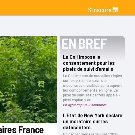
S’inscrire
EN BREF
La Cnil impose le
consentement pour les
pixels de suivi d’emails
La Cnil impose de nouvelles règles
sur les pixels de suivi, ces
mouchards invisibles qui traquent
les comportements en ligne. Le
pixel de suivi est parfois appelé «
pixel espion » ou…
En ligne depuis 2 semaines
L’Etat de New York déclare
un moratoire sur les
aires France
datacenters
Un décret signé le 14 juillet 2026