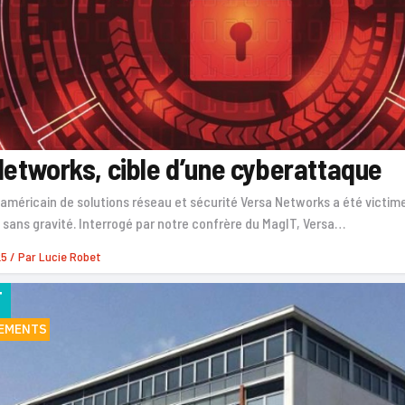
etworks, cible d’une cyberattaque
 américain de solutions réseau et sécurité Versa Networks a été victi
ans gravité. Interrogé par notre confrère du MagIT, Versa…
25
/ Par
Lucie Robet
F
EMENTS