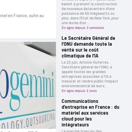
bannit à présent la construction
de nouveaux datacenters d’une
puissance de 50 mégawatts ou
nel en France, suite au
plus, dans l’Etat de New York, pour
une durée d’un…
En ligne depuis 3 semaines
Le Secrétaire Général de
l’ONU demande toute la
vérité sur le coût
climatique de l’IA
Le 23 juin, António Guterres,
Secrétaire général de l'ONU, a
appelé toutes les grandes
entreprises associées à l'IA à
mesurer et rendre public l’impact
environnemental de leurs…
En ligne depuis 1 mois
Communications
d’entreprise en France : du
matériel aux services
cloud pour les
intégrateurs
Le marché français des