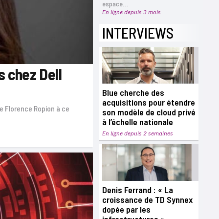
espace…
En ligne depuis 3 mois
INTERVIEWS
 chez Dell
Blue cherche des
acquisitions pour étendre
e Florence Ropion à ce
son modèle de cloud privé
à l’échelle nationale
En ligne depuis 2 semaines
Denis Ferrand : « La
croissance de TD Synnex
dopée par les