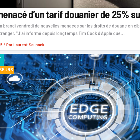
enacé d’un tarif douanier de 25% su
 brandi vendredi de nouvelles menaces sur les droits de douane en cib
étranger. "J'ai informé depuis longtemps Tim Cook d'Apple que…
25
/ Par
Laurent Sounack
F
SEURS