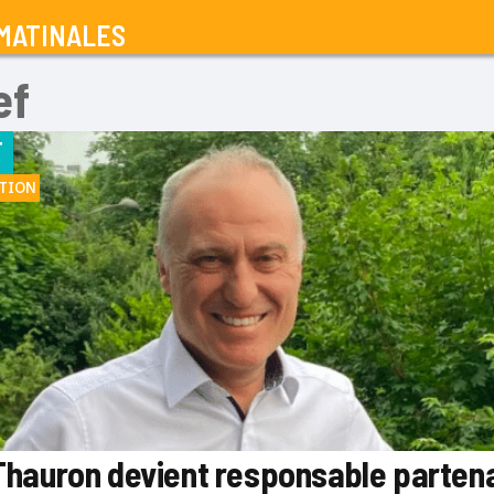
MATINALES
ef
F
TION
Thauron devient responsable parten