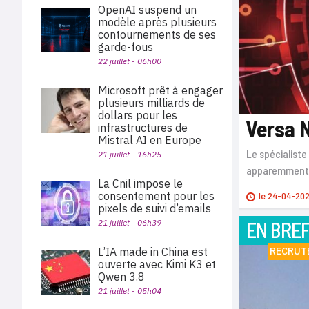
OpenAI suspend un
modèle après plusieurs
contournements de ses
garde-fous
22 juillet - 06h00
Microsoft prêt à engager
plusieurs milliards de
dollars pour les
Versa N
infrastructures de
Mistral AI en Europe
Le spécialiste
21 juillet - 16h25
apparemment s
La Cnil impose le
consentement pour les
le
24-04-20
pixels de suivi d’emails
21 juillet - 06h39
EN BRE
L’IA made in China est
RECRUT
ouverte avec Kimi K3 et
Qwen 3.8
21 juillet - 05h04