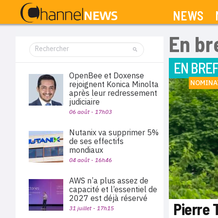
NEWS
En br
EN BRE
OpenBee et Doxense
NOMINA
rejoignent Konica Minolta
après leur redressement
judiciaire
06 août - 17h03
Nutanix va supprimer 5%
de ses effectifs
mondiaux
04 août - 16h46
AWS n’a plus assez de
capacité et l’essentiel de
2027 est déjà réservé
Pierre 
31 juillet - 17h15