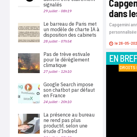
Capgemi
signalés
dans le
29 juillet - 08h19
Le barreau de Paris met
Capgemini ann
un modèle de charte IA à
personnalisée
disposition des cabinets
28 juillet - 07h54
le
26-05-20
Pas de trève estivale
EN BRE
pour le dérèglement
climatique
DROITS
27 juillet - 12h10
Google Search impose
son chatbot par défaut
en France
24 juillet - 20h10
La présence au bureau
ne rend pas plus
productif, selon une
étude d’Indeed