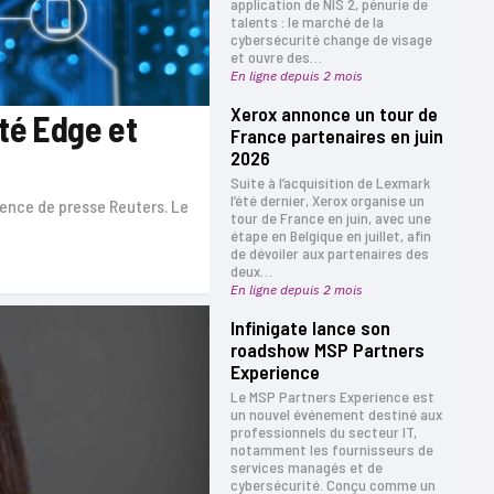
application de NIS 2, pénurie de
talents : le marché de la
cybersécurité change de visage
et ouvre des…
En ligne depuis 2 mois
Xerox annonce un tour de
ité Edge et
France partenaires en juin
2026
Suite à l’acquisition de Lexmark
l’été dernier, Xerox organise un
agence de presse Reuters. Le
tour de France en juin, avec une
étape en Belgique en juillet, afin
de dévoiler aux partenaires des
deux…
En ligne depuis 2 mois
Infinigate lance son
roadshow MSP Partners
Experience
Le MSP Partners Experience est
un nouvel événement destiné aux
professionnels du secteur IT,
notamment les fournisseurs de
services managés et de
cybersécurité. Conçu comme un