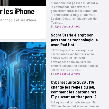
numérique est passée du débat à
la commande. Observatoire
r les iPhone
gouvernemental, label Numérique
France Garanti, migrations vers
SecNumCloud, remplacement de
lant Apple et ses iPhone
Teams…
En ligne depuis 2 mois
Sopra Steria élargit son
partenariat technologique
avec Red Hat
L’ESN Sopra Steria élargit son
partenariat avec l’éditeur open
source Red Hat. Objectif :
développer de l’IA souveraine
embarquée pour le secteur public,
les infrastructures…
En ligne depuis 2 mois
Cybersécurité 2026 : l’IA
change les règles du jeu,
comment les partenaires
IT peuvent en tirer parti ?
Attaques industrialisées par l'IA,
SOC en pleine mutation, entrée en