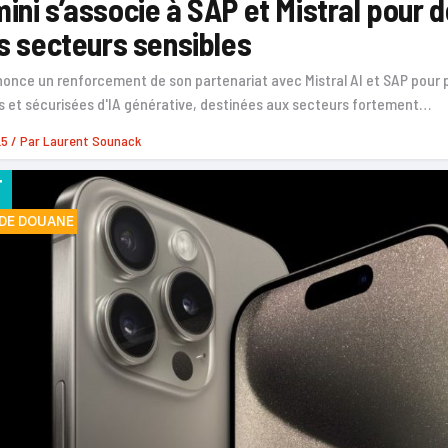
ni s’associe à SAP et Mistral pour dé
s secteurs sensibles
once un renforcement de son partenariat avec Mistral AI et SAP pour 
s et sécurisées d'IA générative, destinées aux secteurs fortement…
25
/ Par
Laurent Sounack
F
 DE DOUANE