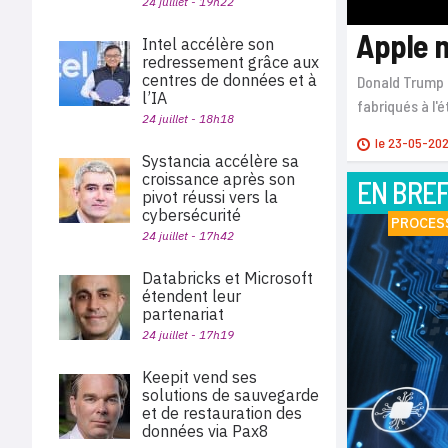
24 juillet - 19h22
Apple m
Intel accélère son
redressement grâce aux
centres de données et à
Donald Trump a
l’IA
fabriqués à l'
24 juillet - 18h18
le
23-05-20
Systancia accélère sa
croissance après son
EN BRE
pivot réussi vers la
cybersécurité
PROCES
24 juillet - 17h42
Databricks et Microsoft
étendent leur
partenariat
24 juillet - 17h19
Keepit vend ses
solutions de sauvegarde
et de restauration des
données via Pax8