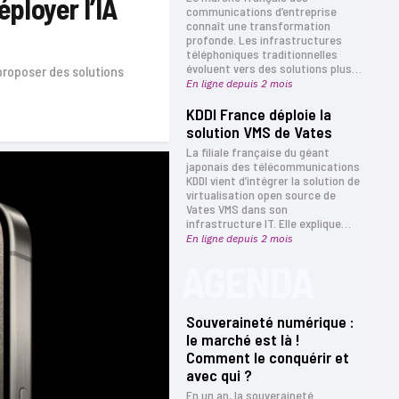
ployer l’IA
communications d’entreprise
connaît une transformation
profonde. Les infrastructures
téléphoniques traditionnelles
évoluent vers des solutions plus…
proposer des solutions
En ligne depuis 2 mois
KDDI France déploie la
solution VMS de Vates
La filiale française du géant
japonais des télécommunications
KDDI vient d’intégrer la solution de
virtualisation open source de
Vates VMS dans son
infrastructure IT. Elle explique…
En ligne depuis 2 mois
AGENDA
Souveraineté numérique :
le marché est là !
Comment le conquérir et
avec qui ?
En un an, la souveraineté