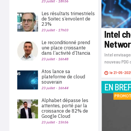
23 juillet - 18h56
Les résultats trimestriels
de Soitec s’envolent de
23%
23 juillet - 17h03
Intel c
Networ
Le reconditionné prend
une place croissante
dans l’activité d’Itancia
Intel envisage
23 juillet - 16h48
nouveau PDG d
Atos lance sa
le
21-05-202
plateforme de cloud
souverain
EN BRE
23 juillet - 16h44
PROMOT
Alphabet dépasse les
attentes, porté par la
croissance de 82% de
Google Cloud
23 juillet - 15h56