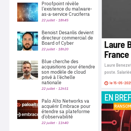
Proofpoint révèle
l’existence du malware-
as-a-service Cruciferra
22 juillet - 18h45
Benoist Desanlis devient
directeur commercial de
Laure B
Board of Cyber
22 juillet - 18h20
France
Blue cherche des
Laure Benezet
acquisitions pour étendre
son modèle de cloud
poste. Salarié
privé à l’échelle
nationale
le
15-05-202
22 juillet - 12h51
EN BRE
Palo Alto Networks va
acquérir Embrace pour
RANSO
étendre sa plateforme
d’observabilité
22 juillet - 11h40