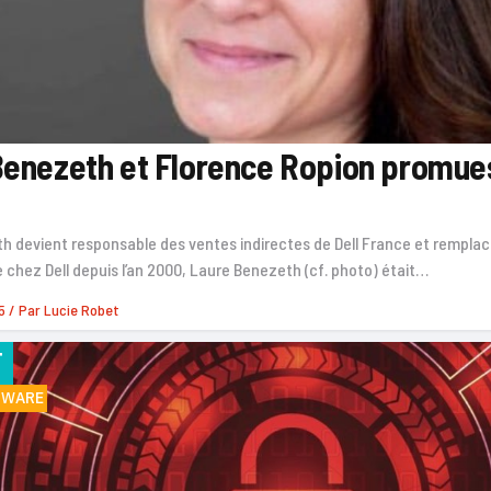
enezeth et Florence Ropion promues
h devient responsable des ventes indirectes de Dell France et remplac
e chez Dell depuis l’an 2000, Laure Benezeth (cf. photo) était…
5
/ Par
Lucie Robet
F
MWARE