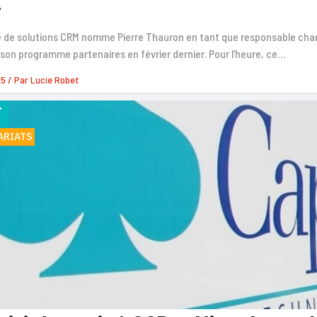
y
ge de solutions CRM nomme Pierre Thauron en tant que responsable chan
son programme partenaires en février dernier. Pour l’heure, ce…
25
/ Par
Lucie Robet
F
ARIATS