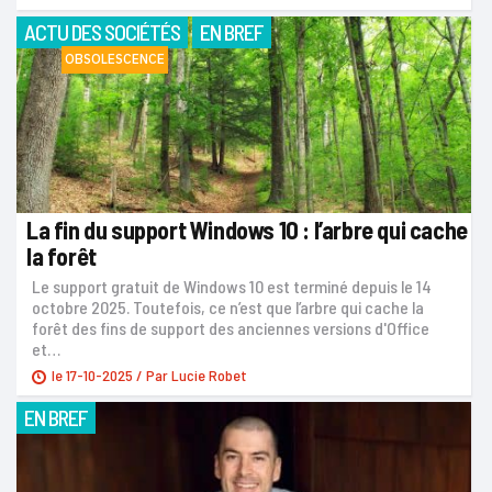
ACTU DES SOCIÉTÉS
EN BREF
OBSOLESCENCE
La fin du support Windows 10 : l’arbre qui cache
la forêt
Le support gratuit de Windows 10 est terminé depuis le 14
octobre 2025. Toutefois, ce n’est que l’arbre qui cache la
forêt des fins de support des anciennes versions d'Office
et…
le
17-10-2025
/ Par
Lucie Robet
EN BREF