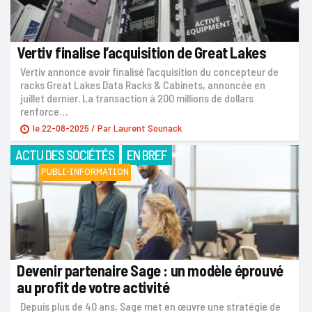
Vertiv finalise l’acquisition de Great Lakes
Vertiv annonce avoir finalisé l’acquisition du concepteur de
racks Great Lakes Data Racks & Cabinets, annoncée en
juillet dernier. La transaction à 200 millions de dollars
renforce…
le
22-08-2025
/ Par
Laurent Sounack
ACTU DES SOCIÉTÉS
EN BREF
PUBLI-INFORMATION
Devenir partenaire Sage : un modèle éprouvé
au profit de votre activité
Depuis plus de 40 ans, Sage met en œuvre une stratégie de