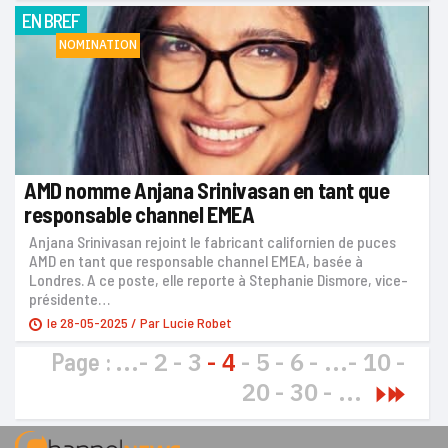
EN BREF
NOMINATION
AMD nomme Anjana Srinivasan en tant que
responsable channel EMEA
Anjana Srinivasan rejoint le fabricant californien de puces
AMD en tant que responsable channel EMEA, basée à
Londres. A ce poste, elle reporte à Stephanie Dismore, vice-
présidente…
le
28-05-2025
/ Par
Lucie Robet
...
2
3
4
5
6
...
10
Page :
20
30
...