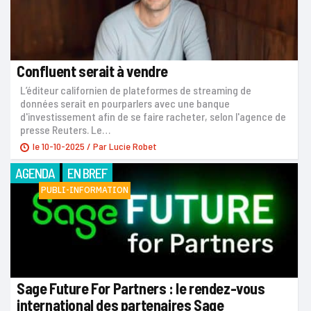
Confluent serait à vendre
L’éditeur californien de plateformes de streaming de
données serait en pourparlers avec une banque
d'investissement afin de se faire racheter, selon l'agence de
presse Reuters. Le…
le
10-10-2025
/ Par
Lucie Robet
AGENDA
EN BREF
PUBLI-INFORMATION
Sage Future For Partners : le rendez-vous
international des partenaires Sage