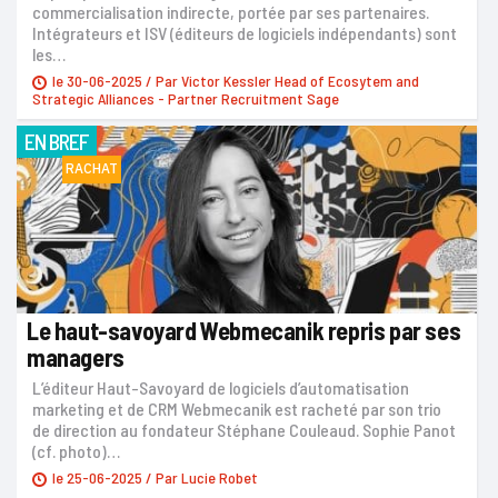
commercialisation indirecte, portée par ses partenaires.
Intégrateurs et ISV (éditeurs de logiciels indépendants) sont
les…
le
30-06-2025
/ Par
Victor Kessler Head of Ecosytem and
Strategic Alliances - Partner Recruitment Sage
EN BREF
RACHAT
Le haut-savoyard Webmecanik repris par ses
managers
L’éditeur Haut-Savoyard de logiciels d’automatisation
marketing et de CRM Webmecanik est racheté par son trio
de direction au fondateur Stéphane Couleaud. Sophie Panot
(cf. photo)…
le
25-06-2025
/ Par
Lucie Robet