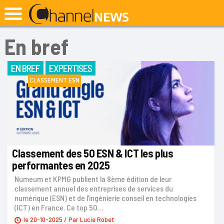
En bref
EN BREF
EXPERTISES
CLASSEMENT ESN
Classement des 50 ESN & ICT les plus
performantes en 2025
Numeum et KPMG publient la 8ème édition de leur
classement annuel des entreprises de services du
numérique (ESN) et de l’ingénierie conseil en technologies
(ICT) en France. Ce top 50…
le
20-10-2025
/ Par
Lucie Robet