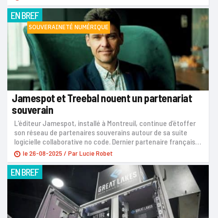
EN BREF
SOUVERAINETÉ NUMÉRIQUE
Jamespot et Treebal nouent un partenariat
souverain
L’éditeur Jamespot, installé à Montreuil, continue d’étoffer
son réseau de partenaires souverains autour de sa suite
logicielle collaborative no code. Dernier partenaire français…
le
26-08-2025
/ Par
Lucie Robet
EN BREF