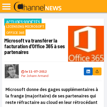
ACTU DES SOCIÉTÉS
LICENSING MICROSOFT
OFFICE 365
Microsoft va transférer la
facturation d’Office 365 à ses
partenaires
le
11-07-2012
Par
Johann Armand
Microsoft donne des gages supplémentaires à
la frange (majoritaire) de ses partenaires qui
reste réfractaire au cloud en leur rétrocédant