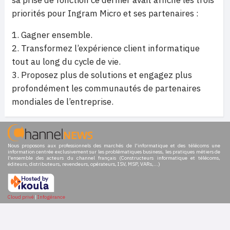
priorités pour Ingram Micro et ses partenaires :
Gagner ensemble.
Transformez l’expérience client informatique
tout au long du cycle de vie.
Proposez plus de solutions et engagez plus
profondément les communautés de partenaires
mondiales de l’entreprise.
Nous proposons aux professionnels des marchés de l'informatique et des télécoms une
information centrée exclusivement sur les problématiques business, les pratiques métiers de
l'ensemble des acteurs du channel français (Constructeurs informatique et télécoms,
éditeurs, distributeurs, revendeurs, opérateurs, ISV, MSP, VARs,...)
Cloud privé
|
Infogérance