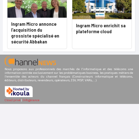
Ingram Micro annonce
Ingram Micro enrichit sa
l’acquisition du
plateforme cloud
grossiste spécialisé en
sécurité Abbakan
Nous proposons aux professionnels des marchés de l'informatique et des télécoms une
information centrée exclusivement sur les problématiques business, les pratiques métiers de
l'ensemble des acteurs du channel français (Constructeurs informatique et télécoms,
éditeurs, distributeurs, revendeurs, opérateurs, ISV, MSP, VARs,...)
Cloud privé
|
Infogérance