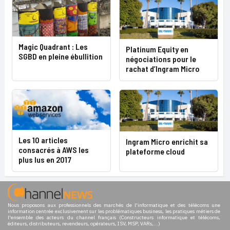
Magic Quadrant : Les
Platinum Equity en
SGBD en pleine ébullition
négociations pour le
rachat d’Ingram Micro
Les 10 articles
Ingram Micro enrichit sa
consacrés à AWS les
plateforme cloud
plus lus en 2017
Nous proposons aux professionnels des marchés de l'informatique et des télécoms une
information centrée exclusivement sur les problématiques business, les pratiques métiers de
l'ensemble des acteurs du channel français (Constructeurs informatique et télécoms,
éditeurs, distributeurs, revendeurs, opérateurs, ISV, MSP, VARs,...)