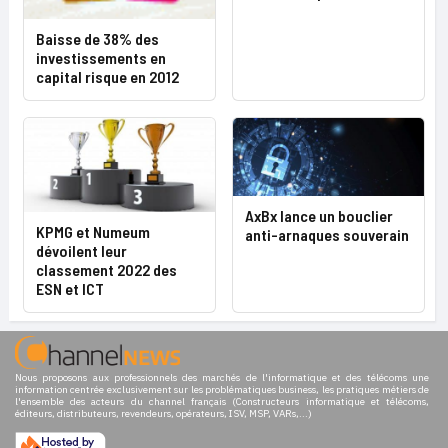
Baisse de 38% des
investissements en
capital risque en 2012
AxBx lance un bouclier
KPMG et Numeum
anti-arnaques souverain
dévoilent leur
classement 2022 des
ESN et ICT
Nous proposons aux professionnels des marchés de l'informatique et des télécoms une
information centrée exclusivement sur les problématiques business, les pratiques métiers de
l'ensemble des acteurs du channel français (Constructeurs informatique et télécoms,
éditeurs, distributeurs, revendeurs, opérateurs, ISV, MSP, VARs,...)