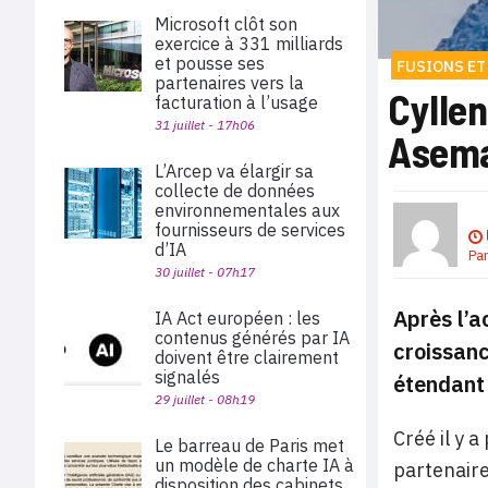
Microsoft clôt son
exercice à 331 milliards
et pousse ses
FUSIONS ET
partenaires vers la
Cyllen
facturation à l’usage
31 juillet - 17h06
Asem
L’Arcep va élargir sa
collecte de données
environnementales aux
fournisseurs de services
d’IA
Pa
30 juillet - 07h17
Après l’a
IA Act européen : les
contenus générés par IA
croissanc
doivent être clairement
signalés
étendant 
29 juillet - 08h19
Créé il y 
Le barreau de Paris met
un modèle de charte IA à
partenaire
disposition des cabinets