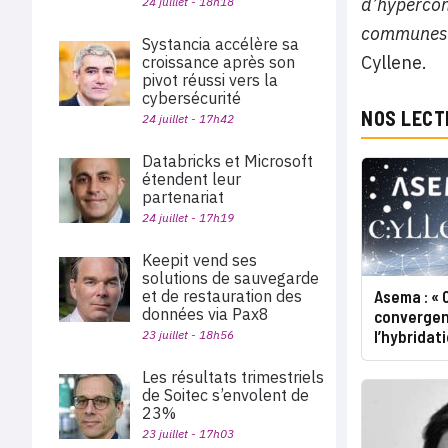
d’hypercon
24 juillet - 18h18
communes e
Systancia accélère sa
Cyllene.
croissance après son
pivot réussi vers la
cybersécurité
NOS LECT
24 juillet - 17h42
Databricks et Microsoft
étendent leur
partenariat
24 juillet - 17h19
Keepit vend ses
solutions de sauvegarde
Asema : « 
et de restauration des
données via Pax8
convergen
l’hybridat
23 juillet - 18h56
Les résultats trimestriels
de Soitec s’envolent de
23%
23 juillet - 17h03