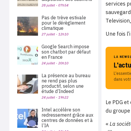
services p
28 juillet - 07h54
sauvegarde
Pas de trève estivale
Television,
pour le dérèglement
climatique
Une fois l
27 juillet - 12h10
Google Search impose
son chatbot par défaut
en France
LA NEWS
L'act
24 juillet - 20h10
L'essenti
La présence au bureau
dans votr
ne rend pas plus
productif, selon une
étude d’Indeed
24 juillet - 19h22
Le PDG et 
Intel accélère son
du groupe 
redressement grâce aux
centres de données et à
«
La sociét
l’IA