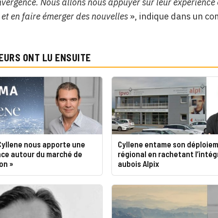
vergence. Nous allons nous appuyer sur leur expérience e
t en faire émerger des nouvelles
», indique dans un co
EURS ONT LU ENSUITE
Cyllene nous apporte une
Cyllene entame son déploie
ce autour du marché de
régional en rachetant l’inté
ion »
aubois Alpix