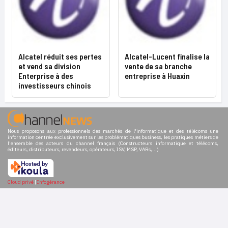
Alcatel réduit ses pertes
Alcatel-Lucent finalise la
et vend sa division
vente de sa branche
Enterprise à des
entreprise à Huaxin
investisseurs chinois
Nous proposons aux professionnels des marchés de l'informatique et des télécoms une
information centrée exclusivement sur les problématiques business, les pratiques métiers de
l'ensemble des acteurs du channel français (Constructeurs informatique et télécoms,
éditeurs, distributeurs, revendeurs, opérateurs, ISV, MSP, VARs,...)
Cloud privé
|
Infogérance