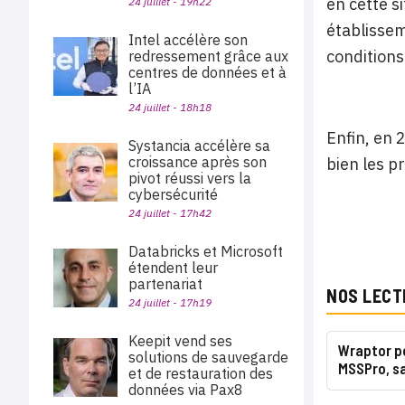
en cette s
24 juillet - 19h22
établissem
Intel accélère son
conditions
redressement grâce aux
centres de données et à
l’IA
24 juillet - 18h18
Enfin, en 
Systancia accélère sa
croissance après son
bien les pr
pivot réussi vers la
cybersécurité
24 juillet - 17h42
Databricks et Microsoft
étendent leur
partenariat
NOS LECT
24 juillet - 17h19
Keepit vend ses
Wraptor p
solutions de sauvegarde
MSSPro, s
et de restauration des
données via Pax8