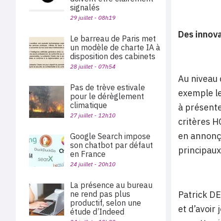
signalés
29 juillet - 08h19
Des innov
Le barreau de Paris met
un modèle de charte IA à
disposition des cabinets
28 juillet - 07h54
Au niveau 
Pas de trève estivale
exemple le
pour le dérèglement
climatique
à présent
27 juillet - 12h10
critères H
en annonça
Google Search impose
son chatbot par défaut
principaux
en France
24 juillet - 20h10
La présence au bureau
ne rend pas plus
Patrick DE
productif, selon une
et d’avoir
étude d’Indeed