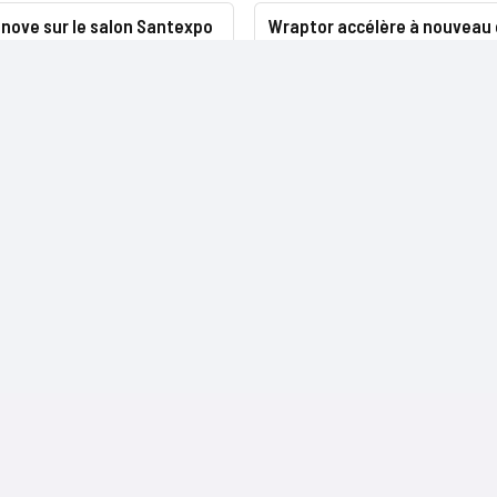
nove sur le salon Santexpo
Wraptor accélère à nouveau
NOS SITES
CONTACTS
Nominations
InformatiqueNews.fr
Rédaction
Produits et solutions
Projets-Informatiques.fr
Publicité