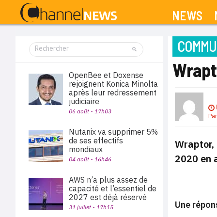
NEWS
COMMUN
Wrapto
OpenBee et Doxense
rejoignent Konica Minolta
après leur redressement
judiciaire
06 août - 17h03
Pa
Nutanix va supprimer 5%
de ses effectifs
Wraptor, 
mondiaux
2020 en a
04 août - 16h46
AWS n’a plus assez de
capacité et l’essentiel de
2027 est déjà réservé
Une répons
31 juillet - 17h15