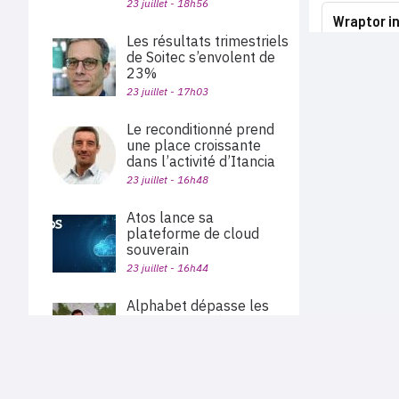
23 juillet - 18h56
Wraptor in
Les résultats trimestriels
de Soitec s’envolent de
23%
23 juillet - 17h03
Le reconditionné prend
une place croissante
dans l’activité d’Itancia
23 juillet - 16h48
Atos lance sa
plateforme de cloud
souverain
23 juillet - 16h44
Alphabet dépasse les
attentes, porté par la
croissance de 82% de
Google Cloud
PLAN DU SITE
Actu des sociétés
23 juillet - 15h56
Agenda
Nous proposons aux professionnels des marchés de