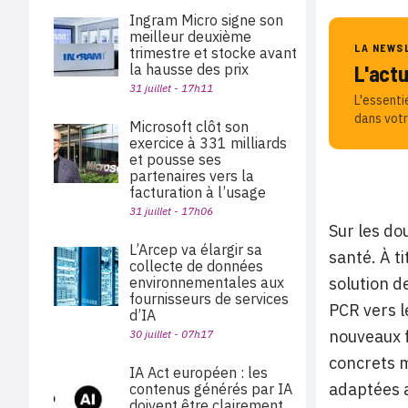
Ingram Micro signe son
meilleur deuxième
LA NEWS
trimestre et stocke avant
la hausse des prix
L'act
31 juillet - 17h11
L'essenti
dans votr
Microsoft clôt son
exercice à 331 milliards
et pousse ses
partenaires vers la
facturation à l’usage
31 juillet - 17h06
Sur les do
L’Arcep va élargir sa
santé. À t
collecte de données
environnementales aux
solution d
fournisseurs de services
PCR vers l
d’IA
nouveaux f
30 juillet - 07h17
concrets m
IA Act européen : les
adaptées a
contenus générés par IA
doivent être clairement