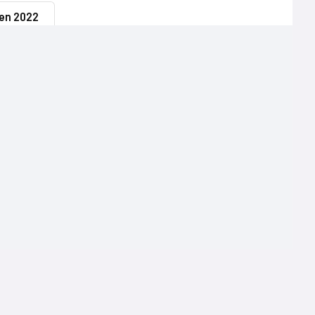
 en 2022
Terms of use
Mentions légales
Politique de confidentialité