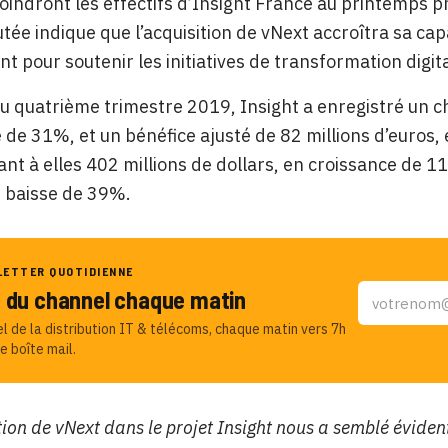
joindront les effectifs d’Insight France au printemps p
utée indique que l’acquisition de vNext accroîtra sa cap
t pour soutenir les initiatives de transformation digita
u quatrième trimestre 2019, Insight a enregistré un chi
 de 31%, et un bénéfice ajusté de 82 millions d’euros
nt à elles 402 millions de dollars, en croissance de 11
n baisse de 39%.
LETTER QUOTIDIENNE
u du channel chaque matin
el de la distribution IT & télécoms, chaque matin vers 7h
e boîte mail.
tion de vNext dans le projet Insight nous a semblé éviden