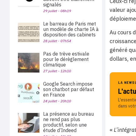
Ceux-ci re
signalés
valeur ajo
29 juillet - 08h19
déploiemen
Le barreau de Paris met
un modèle de charte IA à
Au cours d
disposition des cabinets
croissance
28 juillet - 07h54
généré qua
Pas de trève estivale
dollars, e
pour le dérèglement
climatique
27 juillet - 12h10
LA NEWS
Google Search impose
son chatbot par défaut
L'act
en France
L'essenti
24 juillet - 20h10
dans votr
La présence au bureau
ne rend pas plus
productif, selon une
«
L’intégra
étude d’Indeed