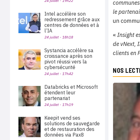
24 juillet - 19h22
communes e
le partena
Intel accélère son
redressement grâce aux
un commun
centres de données et à
l’IA
«
Insight e
24 juillet - 18h18
de vNext, I
Systancia accélère sa
clients en
croissance après son
pivot réussi vers la
cybersécurité
NOS LECT
24 juillet - 17h42
Databricks et Microsoft
étendent leur
partenariat
24 juillet - 17h19
Keepit vend ses
solutions de sauvegarde
et de restauration des
données via Pax8