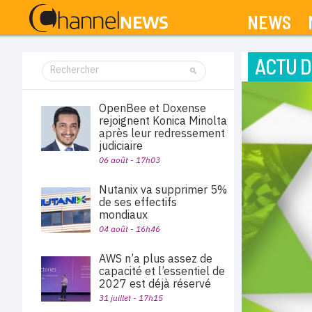
NEWS
ACTU D
OpenBee et Doxense
rejoignent Konica Minolta
après leur redressement
judiciaire
06 août - 17h03
Nutanix va supprimer 5%
de ses effectifs
mondiaux
04 août - 16h46
AWS n’a plus assez de
capacité et l’essentiel de
2027 est déjà réservé
31 juillet - 17h15