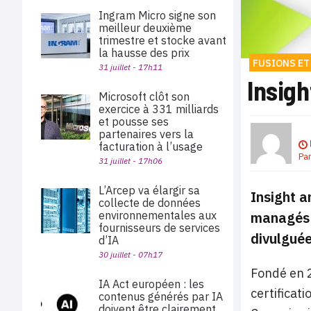
Ingram Micro signe son
meilleur deuxième
trimestre et stocke avant
la hausse des prix
FUSIONS ET
31 juillet - 17h11
Insigh
Microsoft clôt son
exercice à 331 milliards
et pousse ses
partenaires vers la
facturation à l’usage
Pa
31 juillet - 17h06
L’Arcep va élargir sa
Insight a
collecte de données
managés a
environnementales aux
fournisseurs de services
divulguée
d’IA
30 juillet - 07h17
Fondé en 2
IA Act européen : les
certificati
contenus générés par IA
doivent être clairement