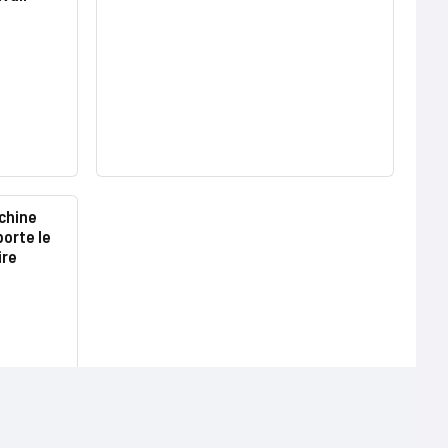
achine
porte le
ire