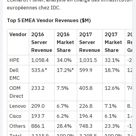
européennes chez IDC.
Top 5 EMEA Vendor Revenues ($M)
Vendor
2Q16
2Q16
2Q17
2Q17
2Q
Server
Market
Server
Market
Re
Revenue
Share
Revenue
Share
Gr
HPE
1,058.4
34.0%
1,031.5
32.1%
-2.
Dell
535.6*
17.2%*
599.9
18.7%
12
EMC
ODM
233.2
7.5%
405.8
12.6%
74
Direct
Lenovo
209.0
6.7%
226.8
7.1%
8.
Cisco
193.7
6.2%
196.4
6.1%
1.
Others
886.1
28.4%
748.3
23.3%
-18
Total
3,115.9
100.0%
3,208.5
100.0%
3.