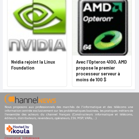
Nvidia rejoint la Linux
Avec l’Opteron 4100, AMD
Foundation
propose le premier
processeur serveur à
moins de 100 $
Nous proposons aux professionnels des marchés de l'informatique et des télécoms une
information centrée exclusivement sur les problématiques business, les pratiques métiers de
l'ensemble des acteurs du channel français (Constructeurs informatique et télécoms,
éditeurs, distributeurs, revendeurs, opérateurs, ISV, MSP, VARs,...)
Cloud privé
|
Infogérance