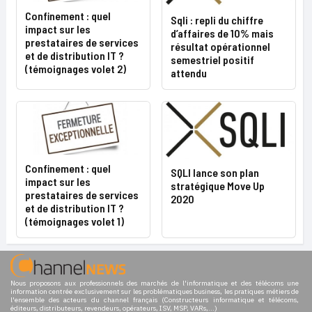
Confinement : quel
Sqli : repli du chiffre
impact sur les
d’affaires de 10% mais
prestataires de services
résultat opérationnel
et de distribution IT ?
semestriel positif
(témoignages volet 2)
attendu
Confinement : quel
SQLI lance son plan
impact sur les
stratégique Move Up
prestataires de services
2020
et de distribution IT ?
(témoignages volet 1)
Nous proposons aux professionnels des marchés de l'informatique et des télécoms une
information centrée exclusivement sur les problématiques business, les pratiques métiers de
l'ensemble des acteurs du channel français (Constructeurs informatique et télécoms,
éditeurs, distributeurs, revendeurs, opérateurs, ISV, MSP, VARs,...)