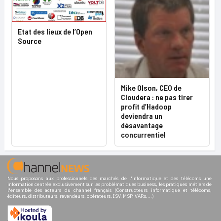
Etat des lieux de l’Open
Source
Mike Olson, CEO de
Cloudera : ne pas tirer
profit d’Hadoop
deviendra un
désavantage
concurrentiel
Nous proposons aux professionnels des marchés de l'informatique et des télécoms une
information centrée exclusivement sur les problématiques business, les pratiques métiers de
l'ensemble des acteurs du channel français (Constructeurs informatique et télécoms,
éditeurs, distributeurs, revendeurs, opérateurs, ISV, MSP, VARs,...)