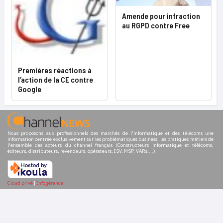
Amende pour infraction
au RGPD contre Free
Premières réactions à
l’action de la CE contre
Google
Nous proposons aux professionnels des marchés de l'informatique et des télécoms une
information centrée exclusivement sur les problématiques business, les pratiques métiers de
l'ensemble des acteurs du channel français (Constructeurs informatique et télécoms,
éditeurs, distributeurs, revendeurs, opérateurs, ISV, MSP, VARs,...)
Cloud privé
|
Infogérance