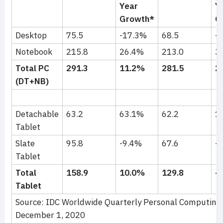
Year
Y
Growth*
G
Desktop
75.5
-17.3%
68.5
-
Notebook
215.8
26.4%
213.0
3
Total PC
291.3
11.2%
281.5
2
(DT+NB)
Detachable
63.2
63.1%
62.2
1
Tablet
Slate
95.8
-9.4%
67.6
-
Tablet
Total
158.9
10.0%
129.8
-
Tablet
Source: IDC Worldwide Quarterly Personal Computing 
December 1, 2020