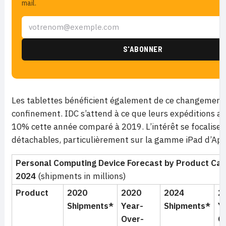
mail.
Les tablettes bénéficient également de ce changement
confinement. IDC s’attend à ce que leurs expéditions 
10% cette année comparé à 2019. L’intérêt se focalise s
détachables, particulièrement sur la gamme iPad d’App
Personal Computing Device Forecast by Product Cat
2024
(shipments in millions)
Product
2020
2020
2024
2
Shipments*
Year-
Shipments*
Y
Over-
O