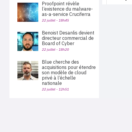
Proofpoint révèle
l’existence du malware-
as-a-service Cruciferra
22 juillet - 18h45
Benoist Desanlis devient
directeur commercial de
Board of Cyber
22 juillet - 18h20
Blue cherche des
acquisitions pour étendre
son modèle de cloud
privé à l’échelle
nationale
22 juillet - 12h51
Palo Alto Networks va
acquérir Embrace pour
PLAN DU SITE
étendre sa plateforme
Actu des sociétés
d’observabilité
Agenda
22 juillet - 11h40
Nous proposons aux professionnels des marchés de
En bref
l'informatique et des télécoms une information centrée
exclusivement sur les problématiques business, les pratiques