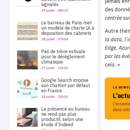
jamais enr
signalés
des donnée
29 juillet - 08h19
centrée sur
Le barreau de Paris met
un modèle de charte IA à
Autre thè
disposition des cabinets
la data, l
28 juillet - 07h54
Edge, Azur
Pas de trève estivale
par les év
pour le dérèglement
climatique
cela. »
27 juillet - 12h10
Google Search impose
son chatbot par défaut
LA NEWS
en France
L'act
24 juillet - 20h10
L'essenti
La présence au bureau
dans votr
ne rend pas plus
productif, selon une
étude d’Indeed