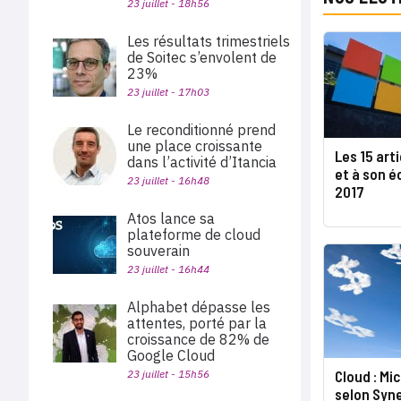
23 juillet - 18h56
Les résultats trimestriels
de Soitec s’envolent de
23%
23 juillet - 17h03
Le reconditionné prend
une place croissante
Les 15 art
dans l’activité d’Itancia
et à son é
23 juillet - 16h48
2017
Atos lance sa
plateforme de cloud
souverain
23 juillet - 16h44
Alphabet dépasse les
attentes, porté par la
croissance de 82% de
Google Cloud
23 juillet - 15h56
Cloud : Mi
selon Syn