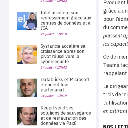
24 juillet - 19h22
Evoquant l’
grâce à un
Intel accélère son
redressement grâce aux
pour l’édit
centres de données et à
du commerc
l’IA
24 juillet - 18h18
puissent ap
les capacit
Systancia accélère sa
croissance après son
Ce dernier
pivot réussi vers la
cybersécurité
Teams faci
24 juillet - 17h42
rappelant 
Databricks et Microsoft
étendent leur
Le dirigea
partenariat
trois dern
24 juillet - 17h19
l’utilisati
Keepit vend ses
en attirant
solutions de sauvegarde
et de restauration des
données via Pax8
NOS LECT