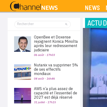
NEWS
ACTU D
OpenBee et Doxense
rejoignent Konica Minolta
après leur redressement
judiciaire
06 août - 17h03
Nutanix va supprimer 5%
de ses effectifs
mondiaux
04 août - 16h46
AWS n’a plus assez de
capacité et l’essentiel de
2027 est déjà réservé
31 juillet - 17h15