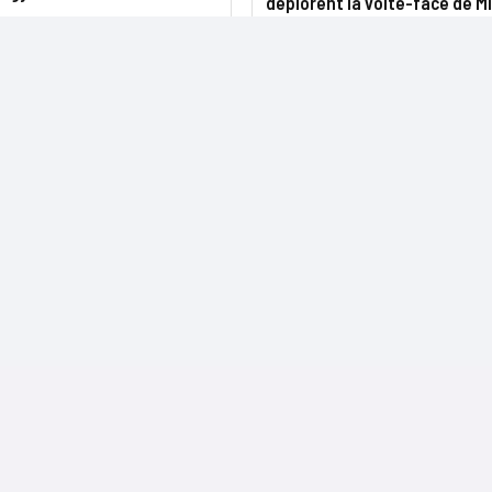
déplorent la volte-face de M
NOS SITES
CONTACTS
Nominations
InformatiqueNews.fr
Rédaction
Produits et solutions
Projets-Informatiques.fr
Publicité
Régions
BtoBMarketers.fr
Advertising
Talents