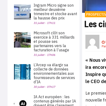
Ingram Micro signe son
meilleur deuxième
trimestre et stocke avant
PROSPECTI
la hausse des prix
Les ci
31 juillet - 17h11
Microsoft clôt son
exercice à 331 milliards
et pousse ses
partenaires vers la
Pa
facturation à l’usage
31 juillet - 17h06
« Nous vi
L’Arcep va élargir sa
ira encore
collecte de données
Inspire q
environnementales aux
fournisseurs de services
le CEO de
d’IA
30 juillet - 07h17
Le premier 
IA Act européen : les
nouvelle f
contenus générés par IA
doivent être clairement