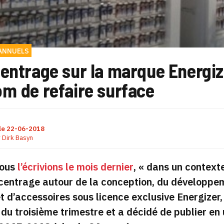
ANNUELS
centrage sur la marque Energiz
om de refaire surface
le
22-06-2018
r
Dirk Basyn
ous
l’écrivions le mois dernier
,
« dans un context
centrage autour de la conception, du développem
t d’accessoires sous licence exclusive Energizer,
 du troisième trimestre et a décidé de publier en u