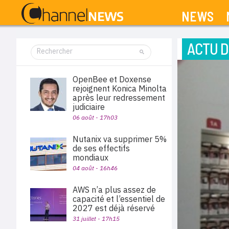
NEWS
ACTU D
OpenBee et Doxense
rejoignent Konica Minolta
après leur redressement
judiciaire
06 août - 17h03
Nutanix va supprimer 5%
de ses effectifs
mondiaux
04 août - 16h46
AWS n’a plus assez de
capacité et l’essentiel de
2027 est déjà réservé
31 juillet - 17h15