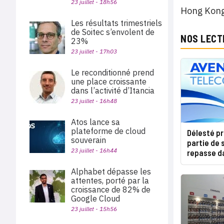
23 juillet - 18h56
Hong Kong
Les résultats trimestriels
de Soitec s’envolent de
NOS LECT
23%
23 juillet - 17h03
Le reconditionné prend
une place croissante
dans l’activité d’Itancia
23 juillet - 16h48
Atos lance sa
plateforme de cloud
Délesté p
souverain
partie de 
23 juillet - 16h44
repasse da
Alphabet dépasse les
attentes, porté par la
croissance de 82% de
Google Cloud
23 juillet - 15h56