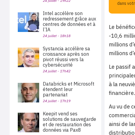
24 juillet - 19h22
dans votr
Intel accélère son
redressement grâce aux
centres de données et à
Le bénéfic
l’IA
-10,6 mill
24 juillet - 18h18
millions d
Systancia accélère sa
millions d’
croissance après son
pivot réussi vers la
cybersécurité
Le passif 
24 juillet - 17h42
principale
à la neuvi
Databricks et Microsoft
étendent leur
financière
partenariat
24 juillet - 17h19
Au vu de c
Keepit vend ses
commercial
solutions de sauvegarde
ainsi de l
et de restauration des
données via Pax8
distributi