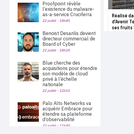
Proofpoint révèle
l’existence du malware-
as-a-service Cruciferra
Réalisé da
22 juillet - 18h45
d’Avenir T
ses fruits 
Benoist Desanlis devient
directeur commercial de
Board of Cyber
22 juillet - 18h20
Blue cherche des
acquisitions pour étendre
son modèle de cloud
privé à l’échelle
nationale
22 juillet - 12h51
Palo Alto Networks va
acquérir Embrace pour
étendre sa plateforme
d’observabilité
22 juillet - 11h40