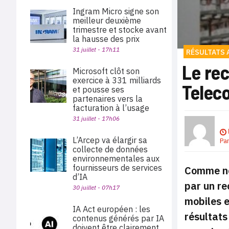
Ingram Micro signe son
meilleur deuxième
trimestre et stocke avant
la hausse des prix
31 juillet - 17h11
RÉSULTATS 
Le re
Microsoft clôt son
exercice à 331 milliards
Telec
et pousse ses
partenaires vers la
facturation à l’usage
31 juillet - 17h06
L’Arcep va élargir sa
Pa
collecte de données
environnementales aux
fournisseurs de services
Comme n
d’IA
par un re
30 juillet - 07h17
mobiles e
IA Act européen : les
résultats
contenus générés par IA
doivent être clairement