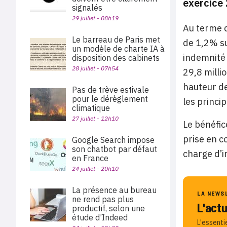
exercice 
signalés
29 juillet - 08h19
Au terme d
Le barreau de Paris met
de 1,2% su
un modèle de charte IA à
indemnité 
disposition des cabinets
28 juillet - 07h54
29,8 millio
hauteur de
Pas de trève estivale
pour le dérèglement
les princi
climatique
27 juillet - 12h10
Le bénéfic
prise en c
Google Search impose
son chatbot par défaut
charge d’i
en France
24 juillet - 20h10
La présence au bureau
LA NEWS
ne rend pas plus
L'act
productif, selon une
étude d’Indeed
L'essenti