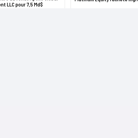
t LLC pour 7,5 Md$
NOS SITES
CONTACTS
Nominations
InformatiqueNews.fr
Rédaction
Produits et solutions
Projets-Informatiques.fr
Publicité
Régions
BtoBMarketers.fr
Advertising