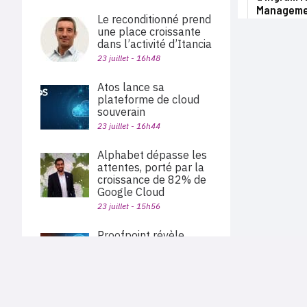
Managemen
Le reconditionné prend
une place croissante
dans l’activité d’Itancia
23 juillet - 16h48
Atos lance sa
plateforme de cloud
souverain
23 juillet - 16h44
Alphabet dépasse les
attentes, porté par la
croissance de 82% de
Google Cloud
23 juillet - 15h56
Proofpoint révèle
l’existence du malware-
as-a-service Cruciferra
PLAN DU SITE
22 juillet - 18h45
Actu des sociétés
Agenda
Nous proposons aux professionnels des marchés de
Benoist Desanlis devient
En bref
l'informatique et des télécoms une information centrée