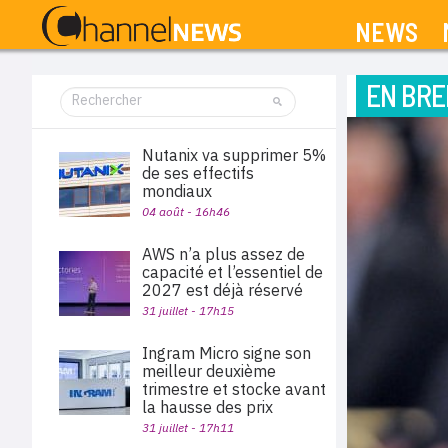
NEWS
EN BRE
Nutanix va supprimer 5%
de ses effectifs
mondiaux
04 août - 16h46
AWS n’a plus assez de
capacité et l’essentiel de
2027 est déjà réservé
31 juillet - 17h15
Ingram Micro signe son
meilleur deuxième
trimestre et stocke avant
la hausse des prix
31 juillet - 17h11