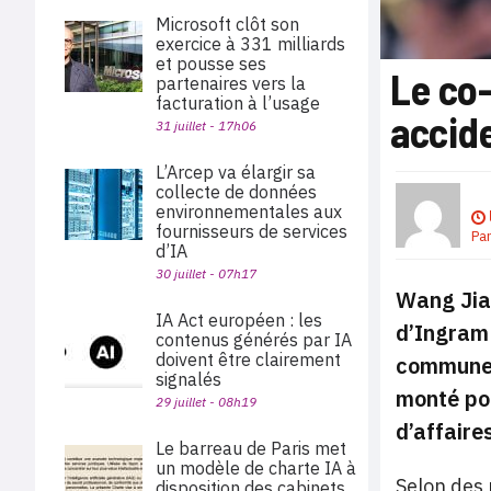
Microsoft clôt son
exercice à 331 milliards
et pousse ses
Le co
partenaires vers la
facturation à l’usage
accide
31 juillet - 17h06
L’Arcep va élargir sa
collecte de données
environnementales aux
fournisseurs de services
Pa
d’IA
30 juillet - 07h17
Wang Jian
IA Act européen : les
d’Ingram 
contenus générés par IA
doivent être clairement
commune d
signalés
monté pou
29 juillet - 08h19
d’affaire
Le barreau de Paris met
un modèle de charte IA à
Selon des 
disposition des cabinets