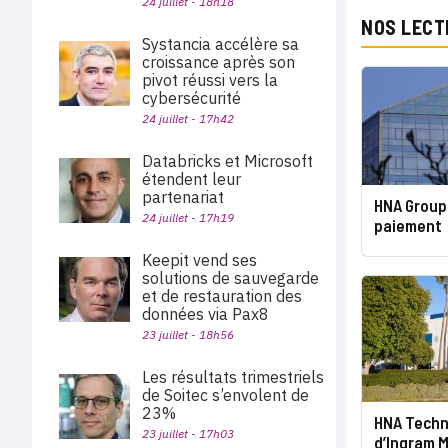
24 juillet - 18h18
NOS LECT
Systancia accélère sa
croissance après son
pivot réussi vers la
cybersécurité
24 juillet - 17h42
Databricks et Microsoft
étendent leur
partenariat
HNA Group
24 juillet - 17h19
paiement
Keepit vend ses
solutions de sauvegarde
et de restauration des
données via Pax8
23 juillet - 18h56
Les résultats trimestriels
de Soitec s’envolent de
23%
HNA Techn
23 juillet - 17h03
d’Ingram M