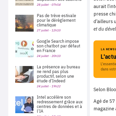
28 juillet - 07h54
aurait l’i
presse chi
Pas de trève estivale
pour le dérèglement
d’ailleurs
climatique
et du déve
27 juillet - 12h10
Google Search impose
son chatbot par défaut
LA NEWS
en France
L'act
24 juillet - 20h10
L'essenti
La présence au bureau
dans votr
ne rend pas plus
productif, selon une
étude d’Indeed
24 juillet - 19h22
Selon Bloo
Intel accélère son
Agé de 57 
redressement grâce aux
centres de données et à
magazine 
l’IA