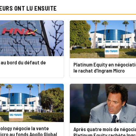
EURS ONT LU ENSUITE
 au bord du défaut de
Platinum Equity en négociat
le rachat d’Ingram Micro
ology négocie la vente
Après quatre mois de négoci
icro au fonds Apollo Global
Platinum Equity rachète Ingr