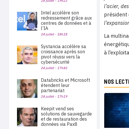
24 juillet - 19h22
l’acier, de
Intel accélère son
président 
redressement grâce aux
l’expansion
centres de données et à
l’IA
24 juillet - 18h18
La multina
énergétiqu
Systancia accélère sa
croissance après son
à l’exploit
pivot réussi vers la
cybersécurité
24 juillet - 17h42
Databricks et Microsoft
NOS LECT
étendent leur
partenariat
24 juillet - 17h19
Keepit vend ses
solutions de sauvegarde
et de restauration des
données via Pax8