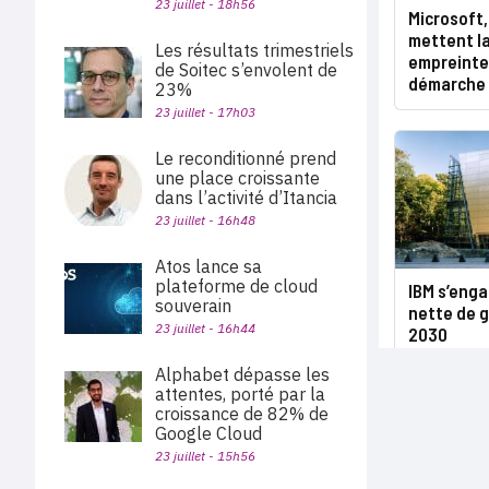
23 juillet - 18h56
Microsoft,
mettent la
Les résultats trimestriels
empreinte
de Soitec s’envolent de
démarche
23%
23 juillet - 17h03
Le reconditionné prend
une place croissante
dans l’activité d’Itancia
23 juillet - 16h48
Atos lance sa
plateforme de cloud
IBM s’enga
souverain
nette de g
23 juillet - 16h44
2030
Alphabet dépasse les
attentes, porté par la
croissance de 82% de
Google Cloud
23 juillet - 15h56