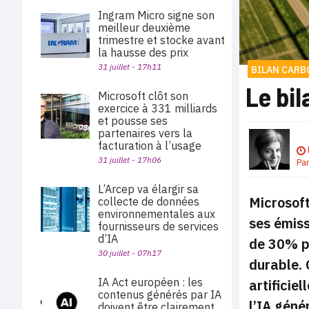
Ingram Micro signe son
meilleur deuxième
trimestre et stocke avant
la hausse des prix
31 juillet - 17h11
BILAN CARB
Le bil
Microsoft clôt son
exercice à 331 milliards
et pousse ses
partenaires vers la
facturation à l’usage
31 juillet - 17h06
Pa
L’Arcep va élargir sa
Microsoft
collecte de données
environnementales aux
ses émiss
fournisseurs de services
d’IA
de 30% pl
30 juillet - 07h17
durable. 
IA Act européen : les
artificie
contenus générés par IA
l’IA géné
doivent être clairement