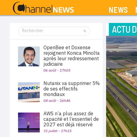
NEWS
ACTU D
OpenBee et Doxense
rejoignent Konica Minolta
après leur redressement
judiciaire
06 août - 17h03
Nutanix va supprimer 5%
de ses effectifs
mondiaux
04 août - 16h46
AWS n’a plus assez de
capacité et l’essentiel de
2027 est déjà réservé
31 juillet - 17h15