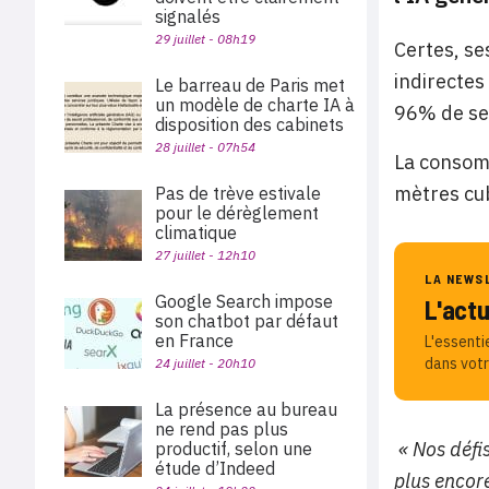
signalés
29 juillet - 08h19
Certes, se
indirectes
Le barreau de Paris met
un modèle de charte IA à
96% de ses
disposition des cabinets
28 juillet - 07h54
La consom
mètres cub
Pas de trève estivale
pour le dérèglement
climatique
27 juillet - 12h10
LA NEWS
Google Search impose
L'act
son chatbot par défaut
en France
L'essenti
dans votr
24 juillet - 20h10
La présence au bureau
ne rend pas plus
« Nos défis
productif, selon une
étude d’Indeed
plus encore