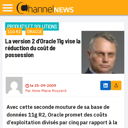
PRODUITS ET SOLUTIONS
11G R2
ORACLE
La version 2 d’Oracle 11g vise la
réduction du coût de
possession
le
25-09-2009
Par
Anne-Marie Rouzeré
Avec cette seconde mouture de sa base de
données 11g R2, Oracle promet des coûts
d’exploitation divisés par cinq par rapport à la