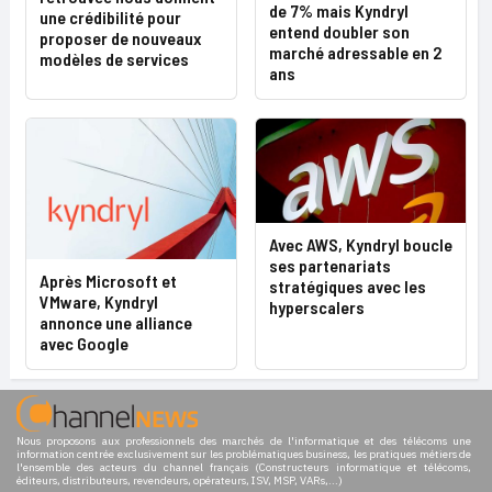
de 7% mais Kyndryl
une crédibilité pour
entend doubler son
proposer de nouveaux
marché adressable en 2
modèles de services
ans
Avec AWS, Kyndryl boucle
ses partenariats
Après Microsoft et
stratégiques avec les
VMware, Kyndryl
hyperscalers
annonce une alliance
avec Google
Nous proposons aux professionnels des marchés de l'informatique et des télécoms une
information centrée exclusivement sur les problématiques business, les pratiques métiers de
l'ensemble des acteurs du channel français (Constructeurs informatique et télécoms,
éditeurs, distributeurs, revendeurs, opérateurs, ISV, MSP, VARs,...)