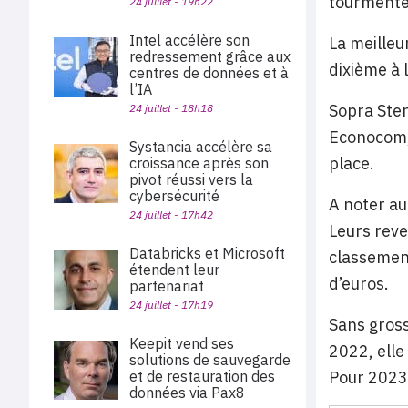
tourmente 
24 juillet - 19h22
Intel accélère son
La meilleu
redressement grâce aux
dixième à 
centres de données et à
l’IA
Sopra Ster
24 juillet - 18h18
Econocom, 
Systancia accélère sa
place.
croissance après son
pivot réussi vers la
cybersécurité
A noter au
24 juillet - 17h42
Leurs reve
Databricks et Microsoft
classement
étendent leur
d’euros.
partenariat
24 juillet - 17h19
Sans gross
Keepit vend ses
2022, elle
solutions de sauvegarde
Pour 2023
et de restauration des
données via Pax8