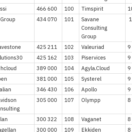
ssi
466 600
100
Timspirit
1
i Group
434 070
101
Savane
1
Consulting
Group
vestone
425 211
102
Valeuriad
9
lutions30
425 162
103
Piservices
9
hcloud
389 000
104
Agyla.Cloud
9
pen
381 000
105
Systerel
9
alian
346 430
106
Apollo
9
vidson
305 000
107
Olympp
8
nsulting
lan
300 322
108
Vaganet
8
gellan
300 000
109
Ekkiden
8