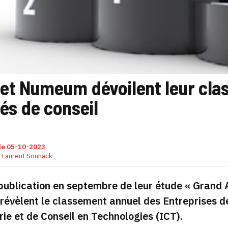
et Numeum dévoilent leur cla
és de conseil
le
05-10-2023
r
Laurent Sounack
publication en septembre de leur étude
« Grand 
évèlent le classement annuel des Entreprises d
rie et de Conseil en Technologies (ICT).