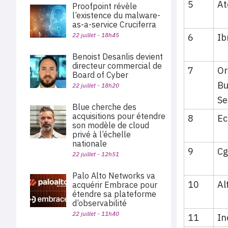
5
At
Proofpoint révèle
l’existence du malware-
as-a-service Cruciferra
22 juillet - 18h45
6
Ib
Benoist Desanlis devient
directeur commercial de
7
Or
Board of Cyber
Bu
22 juillet - 18h20
Se
Blue cherche des
acquisitions pour étendre
8
E
son modèle de cloud
privé à l’échelle
nationale
9
Cg
22 juillet - 12h51
Palo Alto Networks va
10
Al
acquérir Embrace pour
étendre sa plateforme
d’observabilité
22 juillet - 11h40
11
In