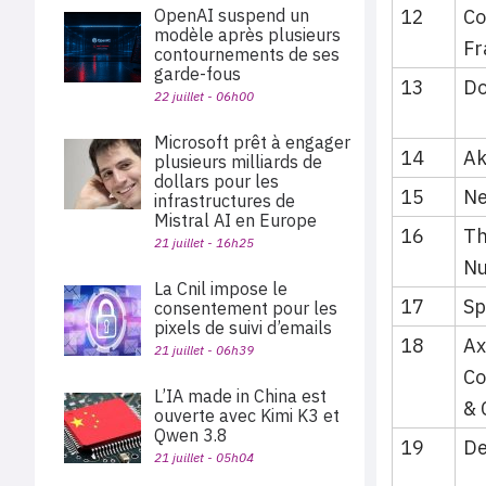
12
Co
OpenAI suspend un
modèle après plusieurs
Fr
contournements de ses
garde-fous
13
Do
22 juillet - 06h00
Microsoft prêt à engager
14
Ak
plusieurs milliards de
dollars pour les
15
Ne
infrastructures de
Mistral AI en Europe
16
Th
21 juillet - 16h25
Nu
La Cnil impose le
17
Sp
consentement pour les
pixels de suivi d’emails
18
Ax
21 juillet - 06h39
Co
L’IA made in China est
& 
ouverte avec Kimi K3 et
Qwen 3.8
19
D
21 juillet - 05h04