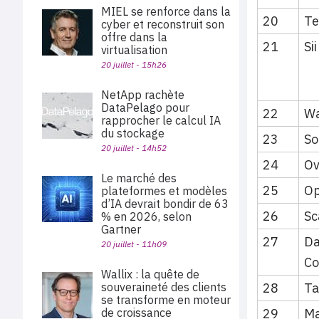
MIEL se renforce dans la
20
Te
cyber et reconstruit son
offre dans la
21
Si
virtualisation
20 juillet - 15h26
NetApp rachète
DataPelago pour
22
Wa
rapprocher le calcul IA
du stockage
23
So
20 juillet - 14h52
24
Ov
Le marché des
25
O
plateformes et modèles
d’IA devrait bondir de 63
26
Sc
% en 2026, selon
Gartner
27
Da
20 juillet - 11h09
Co
Wallix : la quête de
28
Ta
souveraineté des clients
se transforme en moteur
29
Ma
de croissance