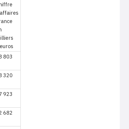
hiffre
’affaires
rance
n
illiers
’euros
8 803
8 320
7 923
2 682