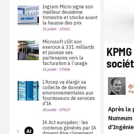
Ingram Micro signe son
meilleur deuxième
trimestre et stocke avant
la hausse des prix
31 juillet - 17h11
Microsoft clôt son
exercice à 331 milliards
KPMG 
et pousse ses
partenaires vers la
sociét
facturation à l’usage
31 juillet - 17h06
L’Arcep va élargir sa
collecte de données
Pa
environnementales aux
fournisseurs de services
d’IA
Après la 
30 juillet - 07h17
Numeum r
IA Act européen : les
d’Ingénie
contenus générés par IA
doivent être clairement