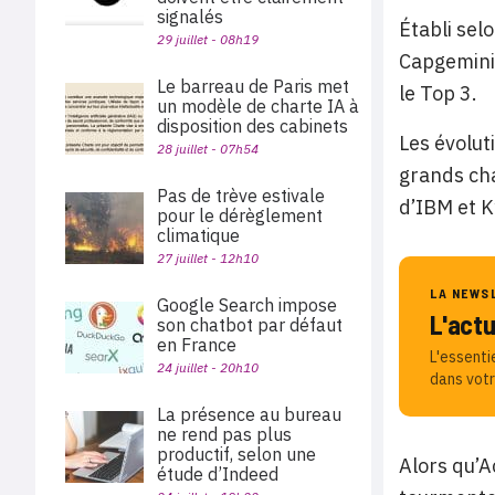
signalés
Établi sel
29 juillet - 08h19
Capgemini 
Le barreau de Paris met
le Top 3.
un modèle de charte IA à
disposition des cabinets
Les évolut
28 juillet - 07h54
grands cha
Pas de trève estivale
d’IBM et K
pour le dérèglement
climatique
27 juillet - 12h10
LA NEWS
Google Search impose
L'act
son chatbot par défaut
en France
L'essenti
24 juillet - 20h10
dans votr
La présence au bureau
ne rend pas plus
productif, selon une
Alors qu’A
étude d’Indeed