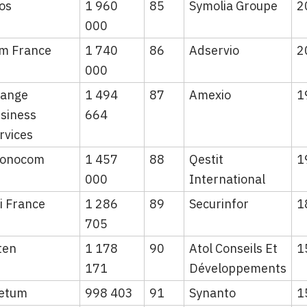
os
1 960
85
Symolia Groupe
2
000
m France
1 740
86
Adservio
2
000
ange
1 494
87
Amexio
1
siness
664
rvices
conocom
1 457
88
Qestit
1
000
International
i France
1 286
89
Securinfor
1
705
ten
1 178
90
Atol Conseils Et
1
171
Développements
etum
998 403
91
Synanto
1