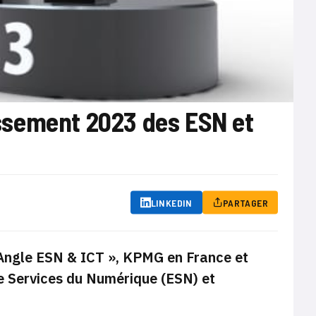
ssement 2023 des ESN et
LINKEDIN
PARTAGER
Angle ESN & ICT »
, KPMG en France et
e Services du Numérique (ESN) et