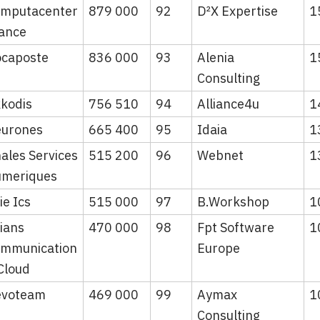
mputacenter
879 000
92
D²X Expertise
1
ance
caposte
836 000
93
Alenia
1
Consulting
kodis
756 510
94
Alliance4u
1
urones
665 400
95
Idaia
1
ales Services
515 200
96
Webnet
1
meriques
ie Ics
515 000
97
B.Workshop
1
ians
470 000
98
Fpt Software
1
mmunication
Europe
Cloud
evoteam
469 000
99
Aymax
1
Consulting