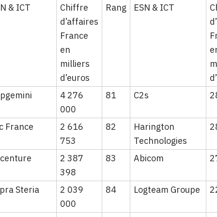
N & ICT
Chiffre
Rang
ESN & ICT
C
d’affaires
d
France
F
en
e
milliers
m
d’euros
d
pgemini
4 276
81
C2s
2
000
c France
2 616
82
Harington
2
753
Technologies
centure
2 387
83
Abicom
2
398
pra Steria
2 039
84
Logteam Groupe
2
000