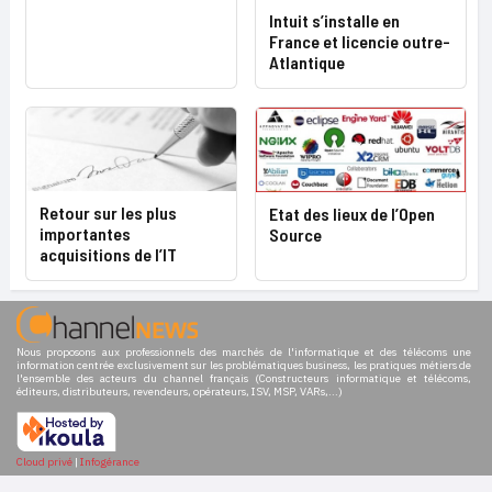
Intuit s’installe en
France et licencie outre-
Atlantique
Retour sur les plus
Etat des lieux de l’Open
importantes
Source
acquisitions de l’IT
Nous proposons aux professionnels des marchés de l'informatique et des télécoms une
information centrée exclusivement sur les problématiques business, les pratiques métiers de
l'ensemble des acteurs du channel français (Constructeurs informatique et télécoms,
éditeurs, distributeurs, revendeurs, opérateurs, ISV, MSP, VARs,...)
Cloud privé
|
Infogérance