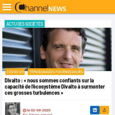
ACTU DES SOCIÉTÉS
COVID-19
TÉMOIGNAGES FOURNISSEURS
Divalto : « nous sommes confiants sur la
capacité de l’écosystème Divalto à surmonter
ces grosses turbulences »
le
02-04-2020
Par
Johann Armand