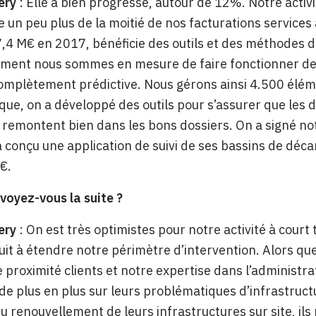
ery
: Elle a bien progressé, autour de 12%. Notre acti
 un peu plus de la moitié de nos facturations services 
,4 M€ en 2017, bénéficie des outils et des méthodes 
ment nous sommes en mesure de faire fonctionner des 
omplètement prédictive. Nous gérons ainsi 4.500 élém
ue, on a développé des outils pour s’assurer que les 
remontent bien dans les bons dossiers. On a signé not
a conçu une application de suivi de ses bassins de déca
€.
oyez-vous la suite ?
ery
: On est très optimistes pour notre activité à court
it à étendre notre périmètre d’intervention. Alors que 
 proximité clients et notre expertise dans l’administra
t de plus en plus sur leurs problématiques d’infrastruct
du renouvellement de leurs infrastructures sur site, il