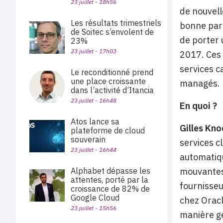
23 juillet - 18h56
de nouvell
Les résultats trimestriels
bonne part
de Soitec s’envolent de
de porter 
23%
23 juillet - 17h03
2017. Ces 
services c
Le reconditionné prend
une place croissante
managés. 
dans l’activité d’Itancia
23 juillet - 16h48
En quoi ?
Atos lance sa
Gilles Kno
plateforme de cloud
souverain
services c
23 juillet - 16h44
automatiqu
mouvantes
Alphabet dépasse les
attentes, porté par la
fournisseu
croissance de 82% de
Google Cloud
chez Oracl
23 juillet - 15h56
manière gé