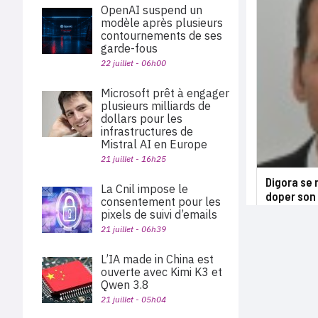
OpenAI suspend un
modèle après plusieurs
contournements de ses
garde-fous
22 juillet - 06h00
Microsoft prêt à engager
plusieurs milliards de
dollars pour les
infrastructures de
Mistral AI en Europe
21 juillet - 16h25
Digora se
La Cnil impose le
doper son 
consentement pour les
pixels de suivi d’emails
21 juillet - 06h39
L’IA made in China est
ouverte avec Kimi K3 et
Qwen 3.8
21 juillet - 05h04