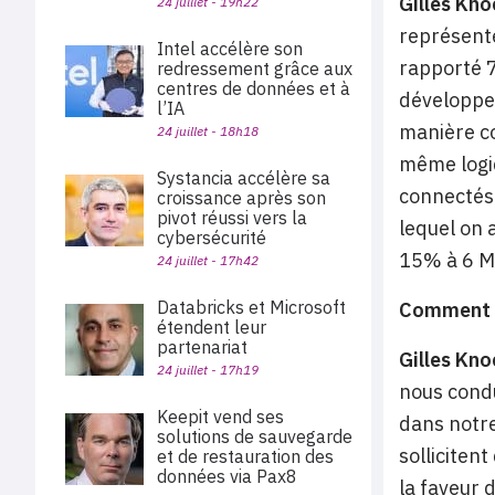
Gilles Kno
24 juillet - 19h22
représente
Intel accélère son
rapporté 7
redressement grâce aux
centres de données et à
développe
l’IA
manière c
24 juillet - 18h18
même logiq
Systancia accélère sa
connectés 
croissance après son
pivot réussi vers la
lequel on 
cybersécurité
15% à 6 M
24 juillet - 17h42
Databricks et Microsoft
Comment v
étendent leur
partenariat
Gilles Kno
24 juillet - 17h19
nous condu
Keepit vend ses
dans notre
solutions de sauvegarde
solliciten
et de restauration des
données via Pax8
la faveur 