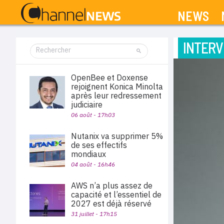
NEWS
INTERV
OpenBee et Doxense
rejoignent Konica Minolta
après leur redressement
judiciaire
06 août - 17h03
Nutanix va supprimer 5%
de ses effectifs
mondiaux
04 août - 16h46
AWS n’a plus assez de
capacité et l’essentiel de
2027 est déjà réservé
31 juillet - 17h15