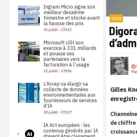
Ingram Micro signe son
meilleur deuxième
trimestre et stocke avant
SSDI
la hausse des prix
Digora
31 juillet - 17h11
d’adm
Microsoft clôt son
exercice à 331 milliards
et pousse ses
partenaires vers la
facturation à l’usage
31 juillet - 17h06
Pa
L’Arcep va élargir sa
Gilles Kn
collecte de données
environnementales aux
enregistr
fournisseurs de services
d’IA
30 juillet - 07h17
Channelnew
de chiffre
IA Act européen : les
contenus générés par IA
croissanc
doivent être clairement