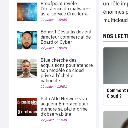
un rôle im
Proofpoint révèle
l’existence du malware-
énormes p
as-a-service Cruciferra
multicloud
22 juillet - 18h45
Benoist Desanlis devient
NOS LECT
directeur commercial de
Board of Cyber
22 juillet - 18h20
Blue cherche des
acquisitions pour étendre
son modèle de cloud
privé à l’échelle
nationale
22 juillet - 12h51
Comment r
Cloud ?
Palo Alto Networks va
acquérir Embrace pour
étendre sa plateforme
d’observabilité
22 juillet - 11h40