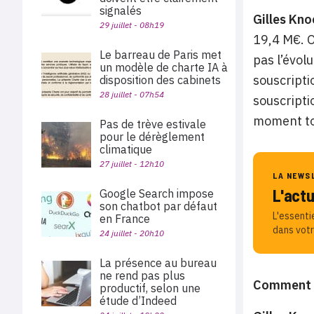
signalés
Gilles Kno
29 juillet - 08h19
19,4 M€. O
Le barreau de Paris met
pas l’évol
un modèle de charte IA à
souscripti
disposition des cabinets
28 juillet - 07h54
souscripti
moment tou
Pas de trève estivale
pour le dérèglement
climatique
27 juillet - 12h10
LA NEWS
L'act
Google Search impose
son chatbot par défaut
L'essenti
en France
dans votr
24 juillet - 20h10
La présence au bureau
ne rend pas plus
Comment s
productif, selon une
étude d’Indeed