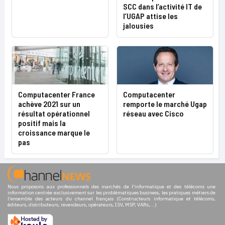
SCC dans l’activité IT de
l’UGAP attise les
jalousies
Computacenter France
Computacenter
achève 2021 sur un
remporte le marché Ugap
résultat opérationnel
réseau avec Cisco
positif mais la
croissance marque le
pas
Nous proposons aux professionnels des marchés de l'informatique et des télécoms une
information centrée exclusivement sur les problématiques business, les pratiques métiers de
l'ensemble des acteurs du channel français (Constructeurs informatique et télécoms,
éditeurs, distributeurs, revendeurs, opérateurs, ISV, MSP, VARs,...)