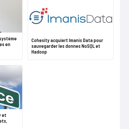
osystème
Cohesity acquiert Imanis Data pour
es en
sauvegarder les donnes NoSQL et
Hadoop
 et
ets,