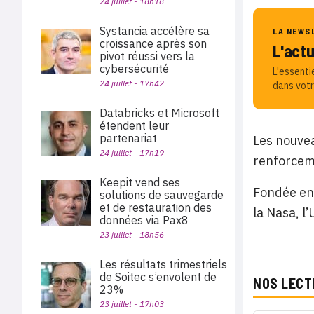
24 juillet - 18h18
Systancia accélère sa
LA NEWS
croissance après son
L'act
pivot réussi vers la
cybersécurité
L'essenti
24 juillet - 17h42
dans votr
Databricks et Microsoft
étendent leur
partenariat
Les nouvea
24 juillet - 17h19
renforceme
Keepit vend ses
Fondée en 
solutions de sauvegarde
et de restauration des
la Nasa, l
données via Pax8
23 juillet - 18h56
Les résultats trimestriels
de Soitec s’envolent de
NOS LECT
23%
23 juillet - 17h03