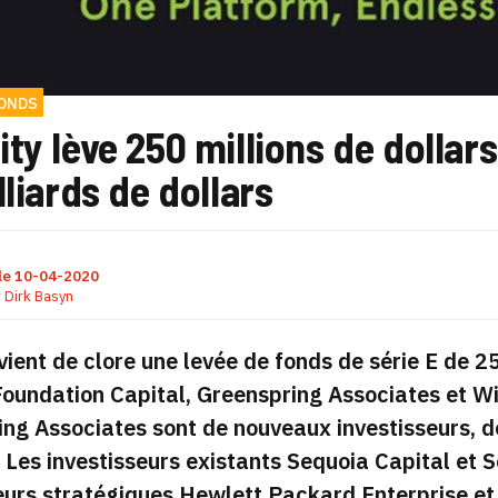
FONDS
ty lève 250 millions de dollars
lliards de dollars
le
10-04-2020
r
Dirk Basyn
vient de clore une levée de fonds de série E de 2
oundation Capital, Greenspring Associates et W
ng Associates sont de nouveaux investisseurs, d
 Les investisseurs existants Sequoia Capital et S
eurs stratégiques Hewlett Packard Enterprise e