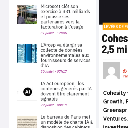
Microsoft clôt son
exercice à 331 milliards
et pousse ses
partenaires vers la
LEVÉES DE 
facturation à l’usage
31 juillet - 17h06
Cohesi
L’Arcep va élargir sa
2,5 mi
collecte de données
environnementales aux
fournisseurs de services
d’IA
30 juillet - 07h17
Pa
IA Act européen : les
contenus générés par IA
Cohesity 
doivent être clairement
signalés
Growth, F
29 juillet - 08h19
Greenspri
Le barreau de Paris met
Ventures.
un modèle de charte IA à
investiss
disposition des cabinets