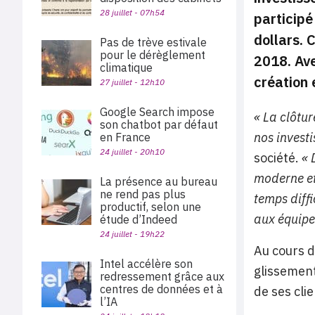
28 juillet - 07h54
participé
dollars. 
Pas de trève estivale
pour le dérèglement
2018. Ave
climatique
création 
27 juillet - 12h10
Google Search impose
« La clôtu
son chatbot par défaut
nos investi
en France
24 juillet - 20h10
société.
« 
moderne et 
La présence au bureau
ne rend pas plus
temps diffi
productif, selon une
aux équipe
étude d’Indeed
24 juillet - 19h22
Au cours d
Intel accélère son
glissement
redressement grâce aux
centres de données et à
de ses cli
l’IA