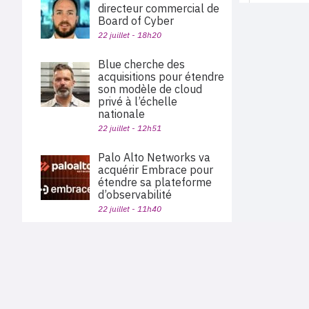
directeur commercial de
Board of Cyber
22 juillet - 18h20
Blue cherche des
acquisitions pour étendre
son modèle de cloud
privé à l’échelle
nationale
22 juillet - 12h51
Palo Alto Networks va
acquérir Embrace pour
étendre sa plateforme
d’observabilité
22 juillet - 11h40
OpenAI suspend un
modèle après plusieurs
PLAN DU SITE
contournements de ses
Actu des sociétés
garde-fous
Agenda
Nous proposons aux professionnels des marchés de
22 juillet - 06h00
En bref
l'informatique et des télécoms une information centrée
exclusivement sur les problématiques business, les pratiques
Expertises
métiers de l'ensemble des acteurs du channel français