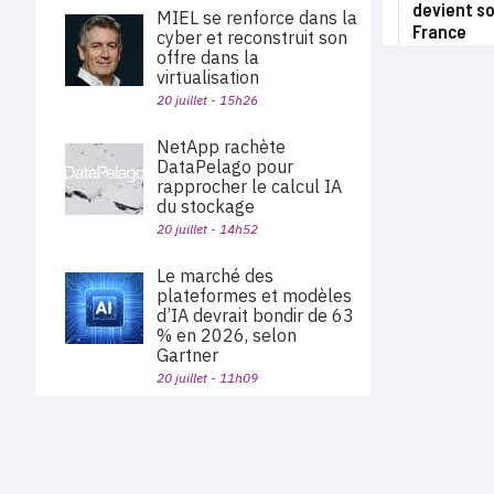
devient so
MIEL se renforce dans la
France
cyber et reconstruit son
offre dans la
virtualisation
20 juillet - 15h26
NetApp rachète
DataPelago pour
rapprocher le calcul IA
du stockage
20 juillet - 14h52
Le marché des
plateformes et modèles
d’IA devrait bondir de 63
% en 2026, selon
Gartner
20 juillet - 11h09
Wallix : la quête de
souveraineté des clients
PLAN DU SITE
se transforme en moteur
Actu des sociétés
de croissance
Agenda
Nous proposons aux professionnels des marchés de