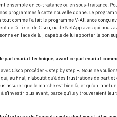
llent ensemble en co-traitance ou en sous-traitance. Po
nos programmes à cette nouvelle donne. Le programme 
 tout comme l’a fait le programme V-Alliance conçu ave
ent de Citrix et de Cisco, ou de NetApp avec qui nous a
onne en face de lui, capable de lui apporter le bon su
e partenariat technique, avant ce partenariat commerci
 avec Cisco procéder « step by step ». Nous ne voulio
qui, au final, n’aboutit qu’à des frustrations de part e
us assurer que le marché est bien là, et qu’un label un
à s’investir plus avant, parce qu’ils y trouveraient leu
le être le cas de Computacenter dont vous faites me