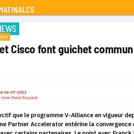
MATINALES
IEWS
TRIX
x et Cisco font guichet commun
le
06-07-2012
r
Anne-Marie Rouzeré
ectif que le programme V-Alliance en vigueur depu
 Partner Accelerator entérine la convergence des
 avec certains partenaires. Le point avec Franck 