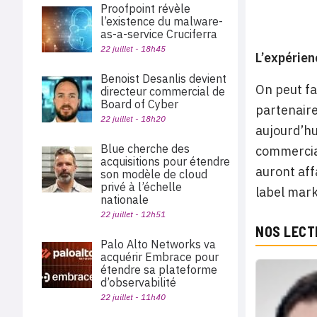
Proofpoint révèle
l’existence du malware-
as-a-service Cruciferra
22 juillet - 18h45
L’expérien
Benoist Desanlis devient
On peut fa
directeur commercial de
Board of Cyber
partenaire
22 juillet - 18h20
aujourd’hu
Blue cherche des
commercial
acquisitions pour étendre
auront aff
son modèle de cloud
privé à l’échelle
label mark
nationale
22 juillet - 12h51
NOS LECT
Palo Alto Networks va
acquérir Embrace pour
étendre sa plateforme
d’observabilité
22 juillet - 11h40