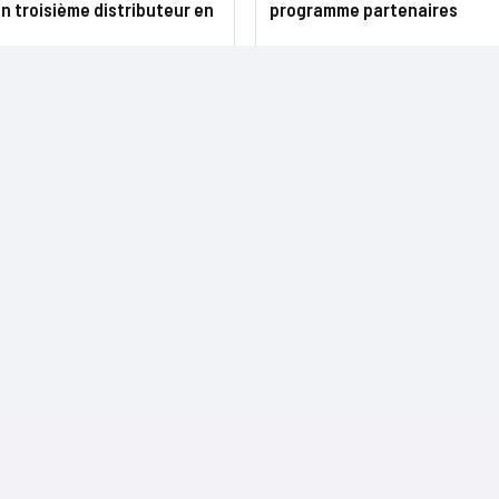
n troisième distributeur en
programme partenaires
NOS SITES
CONTACTS
Nominations
InformatiqueNews.fr
Rédaction
Produits et solutions
Projets-Informatiques.fr
Publicité