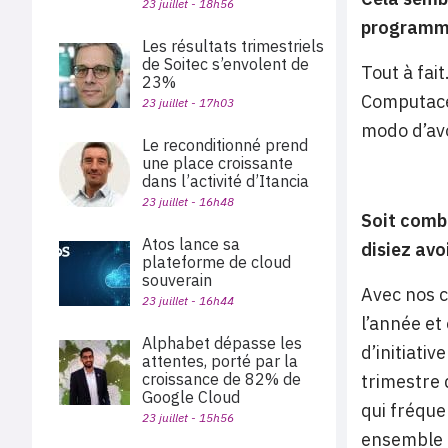
23 juillet - 18h56
programme
Les résultats trimestriels
de Soitec s’envolent de
Tout à fai
23%
Computacen
23 juillet - 17h03
modo d’avo
Le reconditionné prend
une place croissante
dans l’activité d’Itancia
23 juillet - 16h48
Soit combi
Atos lance sa
disiez avo
plateforme de cloud
souverain
Avec nos c
23 juillet - 16h44
l’année et
Alphabet dépasse les
d’initiati
attentes, porté par la
croissance de 82% de
trimestre 
Google Cloud
qui fréque
23 juillet - 15h56
ensemble e