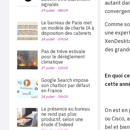
autant dan
signalés
convergen
29 juillet - 08h19
Le barreau de Paris met
Comme son
un modèle de charte IA à
une expert
disposition des cabinets
28 juillet - 07h54
XenDesktop
des grande
Pas de trève estivale
pour le dérèglement
climatique
27 juillet - 12h10
En quoi ce
Google Search impose
cette ann
son chatbot par défaut
en France
24 juillet - 20h10
La présence au bureau
On est en 
ne rend pas plus
ou Cisco, 
productif, selon une
étude d’Indeed
bel et bie