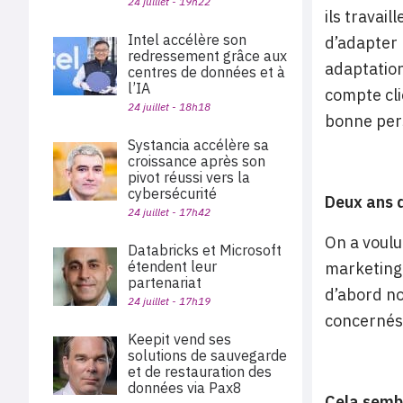
24 juillet - 19h22
ils travai
Intel accélère son
d’adapter 
redressement grâce aux
adaptation
centres de données et à
l’IA
compte cli
24 juillet - 18h18
bonne pers
Systancia accélère sa
croissance après son
pivot réussi vers la
cybersécurité
Deux ans d
24 juillet - 17h42
On a voulu
Databricks et Microsoft
étendent leur
marketing 
partenariat
d’abord no
24 juillet - 17h19
concernés 
Keepit vend ses
solutions de sauvegarde
et de restauration des
données via Pax8
Cela semb