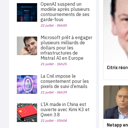
OpenAI suspend un
modèle après plusieurs
contournements de ses
garde-fous
22 juillet - 06h00
Microsoft prêt à engager
plusieurs milliards de
dollars pour les
infrastructures de
Mistral AI en Europe
21 juillet - 16h25
Citrix réo
La Cnil impose le
consentement pour les
pixels de suivi d’emails
21 juillet - 06h39
L’IA made in China est
ouverte avec Kimi K3 et
Qwen 3.8
21 juillet - 05h04
Netapp ent