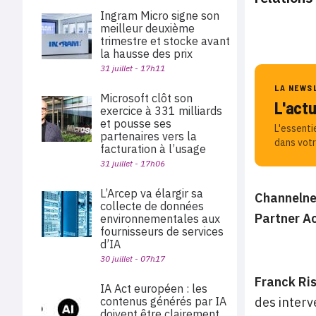
Ingram Micro signe son
meilleur deuxième
trimestre et stocke avant
la hausse des prix
31 juillet - 17h11
LA NEWS
Microsoft clôt son
L'act
exercice à 331 milliards
et pousse ses
L'essenti
partenaires vers la
dans votr
facturation à l’usage
31 juillet - 17h06
L’Arcep va élargir sa
Channelnew
collecte de données
Partner Ac
environnementales aux
fournisseurs de services
d’IA
30 juillet - 07h17
Franck Ri
IA Act européen : les
contenus générés par IA
des interv
doivent être clairement