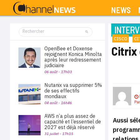
NEWS
INTERV
CISCO
CI
Citri
OpenBee et Doxense
rejoignent Konica Minolta
après leur redressement
judiciaire
06 août - 17h03
Nutanix va supprimer 5%
de ses effectifs
mondiaux
Pa
04 août - 16h46
AWS n’a plus assez de
Aussi sél
capacité et l’essentiel de
2027 est déjà réservé
programme
31 juillet - 17h15
relations