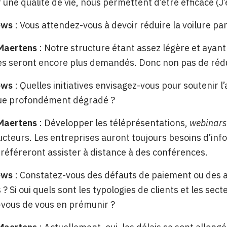
 une qualité de vie, nous permettent d’être efficace (J’
ews
: Vous attendez-vous à devoir réduire la voilure par
 Maertens
: Notre structure étant assez légère et ayant
es seront encore plus demandés. Donc non pas de réd
ews
: Quelles initiatives envisagez-vous pour soutenir 
e profondément dégradé ?
 Maertens
: Développer les téléprésentations,
webinars
ucteurs. Les entreprises auront toujours besoins d’info
référeront assister à distance à des conférences.
ews
: Constatez-vous des défauts de paiement ou des a
s ? Si oui quels sont les typologies de clients et les s
-vous de vous en prémunir ?