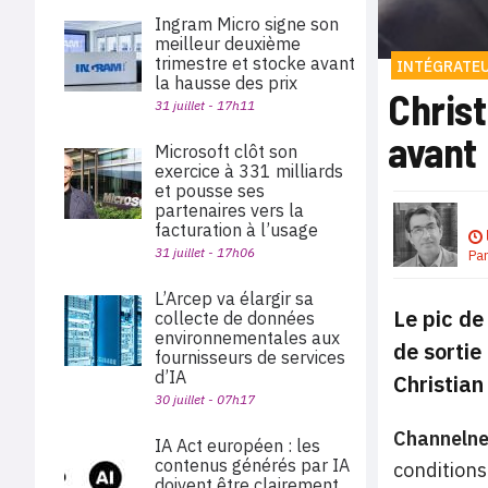
Ingram Micro signe son
meilleur deuxième
trimestre et stocke avant
INTÉGRATE
la hausse des prix
Christ
31 juillet - 17h11
avant 
Microsoft clôt son
exercice à 331 milliards
et pousse ses
partenaires vers la
facturation à l’usage
31 juillet - 17h06
Pa
L’Arcep va élargir sa
Le pic de
collecte de données
environnementales aux
de sortie
fournisseurs de services
d’IA
Christian
30 juillet - 07h17
Channeln
IA Act européen : les
contenus générés par IA
conditions
doivent être clairement