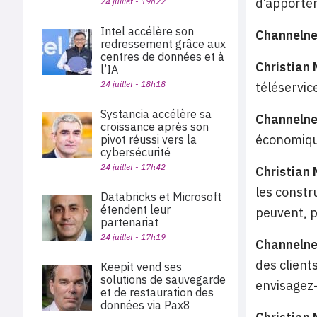
d’apporter
24 juillet - 19h22
Intel accélère son
Channeln
redressement grâce aux
centres de données et à
Christian
l’IA
24 juillet - 18h18
téléservic
Systancia accélère sa
Channeln
croissance après son
économiqu
pivot réussi vers la
cybersécurité
24 juillet - 17h42
Christian
les constr
Databricks et Microsoft
étendent leur
peuvent, p
partenariat
24 juillet - 17h19
Channeln
des client
Keepit vend ses
solutions de sauvegarde
envisagez
et de restauration des
données via Pax8