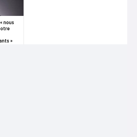
 « nous
notre
ants »