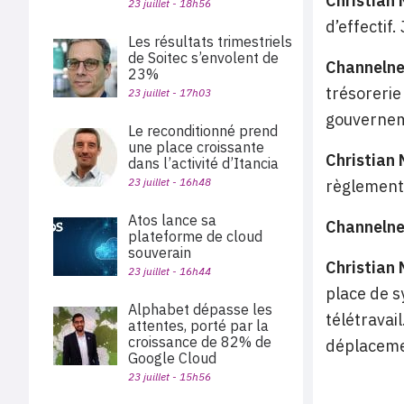
Christian
23 juillet - 18h56
d’effectif
Les résultats trimestriels
de Soitec s’envolent de
Channeln
23%
trésorerie
23 juillet - 17h03
gouverneme
Le reconditionné prend
une place croissante
Christian
dans l’activité d’Itancia
23 juillet - 16h48
règlement 
Atos lance sa
Channeln
plateforme de cloud
souverain
Christian
23 juillet - 16h44
place de s
Alphabet dépasse les
télétravai
attentes, porté par la
croissance de 82% de
déplaceme
Google Cloud
23 juillet - 15h56