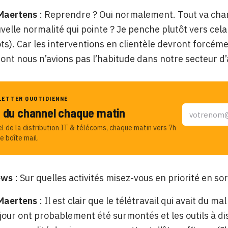
 Maertens
: Reprendre ? Oui normalement. Tout va chan
velle normalité qui pointe ? Je penche plutôt vers cela 
ts). Car les interventions en clientèle devront forcé
dont nous n’avions pas l’habitude dans notre secteur d’a
LETTER QUOTIDIENNE
u du channel chaque matin
el de la distribution IT & télécoms, chaque matin vers 7h
e boîte mail.
ews
: Sur quelles activités misez-vous en priorité en s
 Maertens
: Il est clair que le télétravail qui avait du m
 jour ont probablement été surmontés et les outils à d