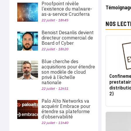
Proofpoint révèle
Témoignage 
l’existence du malware-
as-a-service Cruciferra
22 juillet - 18h45
NOS LECT
Benoist Desanlis devient
directeur commercial de
Board of Cyber
22 juillet - 18h20
Blue cherche des
acquisitions pour étendre
son modèle de cloud
Confinemen
privé à l’échelle
prestatair
nationale
distributi
22 juillet - 12h51
2)
Palo Alto Networks va
acquérir Embrace pour
étendre sa plateforme
d’observabilité
22 juillet - 11h40