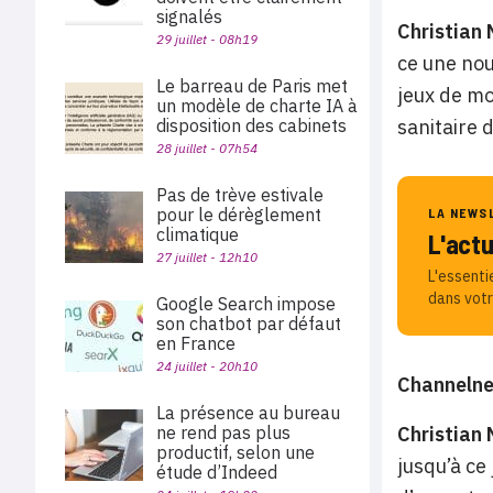
signalés
Christian
29 juillet - 08h19
ce une nou
Le barreau de Paris met
jeux de mo
un modèle de charte IA à
sanitaire 
disposition des cabinets
28 juillet - 07h54
Pas de trève estivale
pour le dérèglement
LA NEWS
climatique
L'act
27 juillet - 12h10
L'essenti
dans votr
Google Search impose
son chatbot par défaut
en France
24 juillet - 20h10
Channeln
La présence au bureau
Christian
ne rend pas plus
productif, selon une
jusqu’à ce
étude d’Indeed