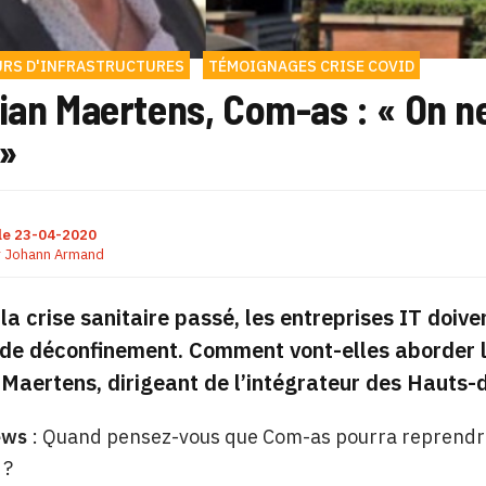
URS D'INFRASTRUCTURES
TÉMOIGNAGES CRISE COVID
ian Maertens, Com-as : « On n
»
le
23-04-2020
r
Johann Armand
 la crise sanitaire passé, les entreprises IT doiv
 de déconfinement. Comment vont-elles aborder l
 Maertens, dirigeant de l’intégrateur des Hauts
ews
: Quand pensez-vous que Com-as pourra reprendre 
 ?