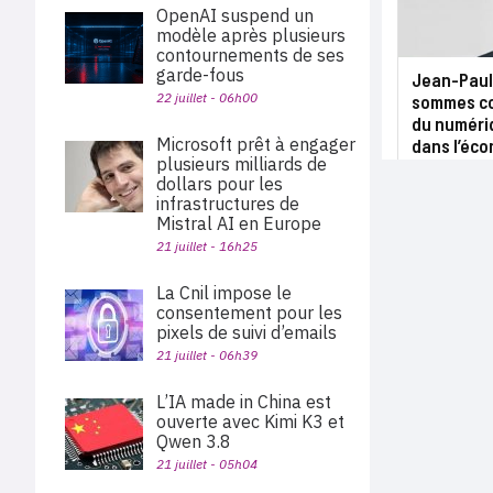
OpenAI suspend un
modèle après plusieurs
contournements de ses
garde-fous
Jean-Paul 
22 juillet - 06h00
sommes co
du numéri
Microsoft prêt à engager
dans l’éco
plusieurs milliards de
dollars pour les
infrastructures de
Mistral AI en Europe
21 juillet - 16h25
La Cnil impose le
consentement pour les
pixels de suivi d’emails
21 juillet - 06h39
L’IA made in China est
ouverte avec Kimi K3 et
Qwen 3.8
21 juillet - 05h04