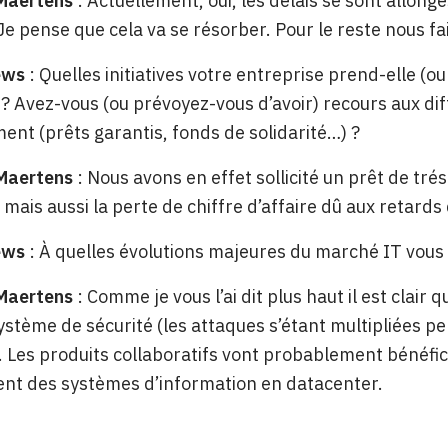
 Maertens
: Actuellement, oui, les délais se sont allon
. Je pense que cela va se résorber. Pour le reste nous f
ews
: Quelles initiatives votre entreprise prend-elle (
 ? Avez-vous (ou prévoyez-vous d’avoir) recours aux diff
nt (prêts garantis, fonds de solidarité…) ?
 Maertens
: Nous avons en effet sollicité un prêt de tré
mais aussi la perte de chiffre d’affaire dû aux retard
ews
: À quelles évolutions majeures du marché IT vous
 Maertens
: Comme je vous l’ai dit plus haut il est clai
ystème de sécurité (les attaques s’étant multipliées pe
l. Les produits collaboratifs vont probablement bénéfi
nt des systèmes d’information en datacenter.