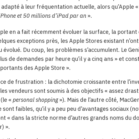
s adapté à leur fréquentation actuelle, alors qu’Apple 
’iPhone et 50 millions d’iPad par an
».
ple en a fait récemment évoluer la surface, la portan
elques exceptions près, les Apple Stores existant n’on
u évolué. Du coup, les problèmes s’accumulent. Le Geniu
plus de demandes par heure qu’il y a cinq ans » et const
mportants des Apple Store ».
ce de frustration : la dichotomie croissante entre l’i
 les vendeurs sont soumis à des objectifs « assez dras
(le «
personal shopping
»). Mais de l’autre côté, MacGe
e sont faibles, qu’il y a peu peu d’avantages sociaux (
ont « dans la stricte norme d’autres grands noms du d
) ».