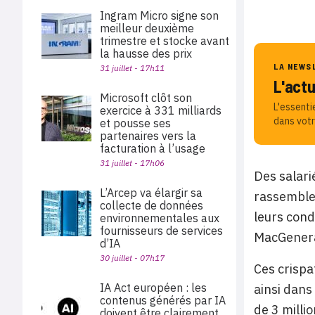
Ingram Micro signe son
meilleur deuxième
trimestre et stocke avant
la hausse des prix
LA NEWS
31 juillet - 17h11
L'act
Microsoft clôt son
L'essenti
exercice à 331 milliards
dans votr
et pousse ses
partenaires vers la
facturation à l’usage
31 juillet - 17h06
Des salari
L’Arcep va élargir sa
rassemblem
collecte de données
leurs cond
environnementales aux
fournisseurs de services
MacGenera
d’IA
30 juillet - 07h17
Ces crisp
IA Act européen : les
ainsi dans
contenus générés par IA
de 3 milli
doivent être clairement