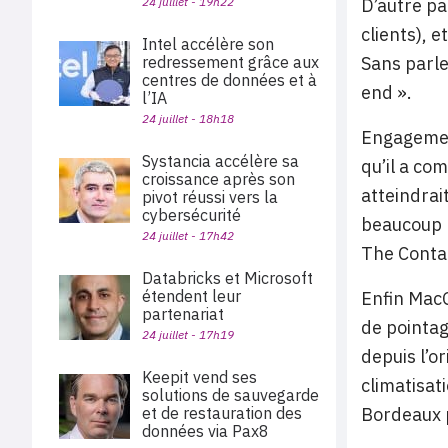
24 juillet - 19h22
D’autre pa
clients), 
Intel accélère son
redressement grâce aux
Sans parle
centres de données et à
end ».
l’IA
24 juillet - 18h18
Engagement
Systancia accélère sa
qu’il a co
croissance après son
atteindrai
pivot réussi vers la
cybersécurité
beaucoup p
24 juillet - 17h42
The Conta
Databricks et Microsoft
étendent leur
Enfin MacG
partenariat
de pointag
24 juillet - 17h19
depuis l’o
Keepit vend ses
climatisat
solutions de sauvegarde
et de restauration des
Bordeaux 
données via Pax8