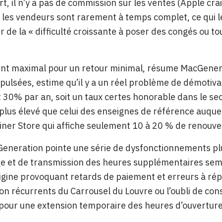
rt, il n’y a pas de commission sur les ventes (Apple cr
et les vendeurs sont rarement à temps complet, ce qui 
r de la « difficulté croissante à poser des congés ou t
 maximal pour un retour minimal, résume MacGenerati
mpulsées, estime qu’il y a un réel problème de démotivat
t 30% par an, soit un taux certes honorable dans le se
lus élevé que celui des enseignes de référence auquel
iner Store qui affiche seulement 10 à 20 % de renouv
eneration pointe une série de dysfonctionnements pl
e et de transmission des heures supplémentaires semb
rigine provoquant retards de paiement et erreurs à rép
ion récurrents du Carrousel du Louvre ou l’oubli de con
pour une extension temporaire des heures d’ouverture