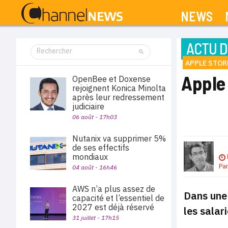
NEWS
ACTU D
APPLE STOR
Apple 
OpenBee et Doxense
rejoignent Konica Minolta
après leur redressement
judiciaire
06 août - 17h03
Nutanix va supprimer 5%
de ses effectifs
mondiaux
Pa
04 août - 16h46
AWS n’a plus assez de
Dans une 
capacité et l’essentiel de
2027 est déjà réservé
les salar
31 juillet - 17h15