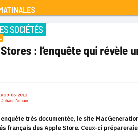
MATINALES
ES SOCIÉTÉS
E
Stores : l’enquête qui révèle 
le
29-06-2012
r
Johann Armand
enquète très documentée, le site MacGeneration 
iés français des Apple Store. Ceux-ci préparerai