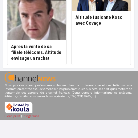
Altitude fusionne Kosc
avec Covage
Après la vente de sa
filiale télécoms, Altitude
envisage un rachat
Nous proposons aux professionnels des marchés de l'informatique et des télécoms une
information centrée exclusivement sur les problématiques business, les pratiques métiers de
l'ensemble des acteurs du channel français (Constructeurs informatique et télécoms,
éditeurs, distributeurs, revendeurs, opérateurs, ISV, MSP, VARs,...)
Cloud privé
|
Infogérance