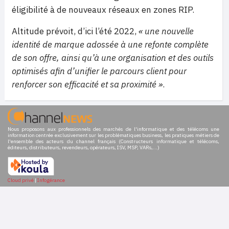
éligibilité à de nouveaux réseaux en zones RIP.
Altitude prévoit, d’ici l’été 2022,
« une nouvelle
identité de marque adossée à une refonte complète
de son offre, ainsi qu’à une organisation et des outils
optimisés afin d’unifier le parcours client pour
renforcer son efficacité et sa proximité »
.
Nous proposons aux professionnels des marchés de l'informatique et des télécoms une
information centrée exclusivement sur les problématiques business, les pratiques métiers de
l'ensemble des acteurs du channel français (Constructeurs informatique et télécoms,
éditeurs, distributeurs, revendeurs, opérateurs, ISV, MSP, VARs,...)
Cloud privé
|
Infogérance