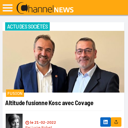
ACTU DES SOCIÉTÉS
FUSION
Altitude fusionne Kosc avec Covage
le
21-02-2022
Par
Lucie Robet