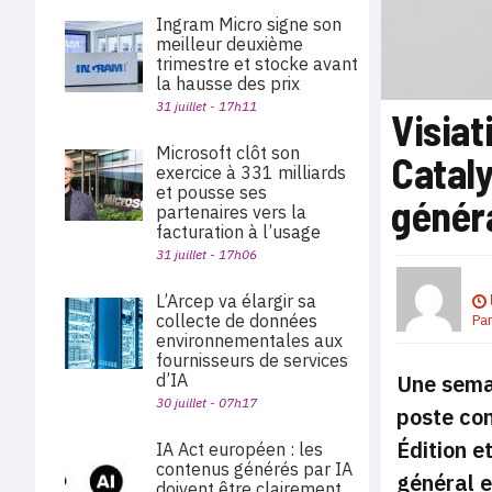
Ingram Micro signe son
meilleur deuxième
trimestre et stocke avant
la hausse des prix
31 juillet - 17h11
Visiat
Microsoft clôt son
Catal
exercice à 331 milliards
et pousse ses
génér
partenaires vers la
facturation à l’usage
31 juillet - 17h06
L’Arcep va élargir sa
collecte de données
Pa
environnementales aux
fournisseurs de services
d’IA
Une semai
30 juillet - 07h17
poste con
Édition e
IA Act européen : les
contenus générés par IA
général e
doivent être clairement