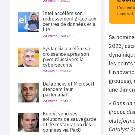
24 juillet - 19h22
L'essenti
Intel accélère son
dans votr
redressement grâce aux
centres de données et à
l’IA
24 juillet - 18h18
Sa nominat
2023, ceci
Systancia accélère sa
croissance après son
dynamique 
pivot réussi vers la
les points
cybersécurité
24 juillet - 17h42
l’innovati
groupes), 
Databricks et Microsoft
étendent leur
une dimens
partenariat
24 juillet - 17h19
« Dans un m
groupe dis
Keepit vend ses
solutions de sauvegarde
plateforme
et de restauration des
Catalyst 20
données via Pax8