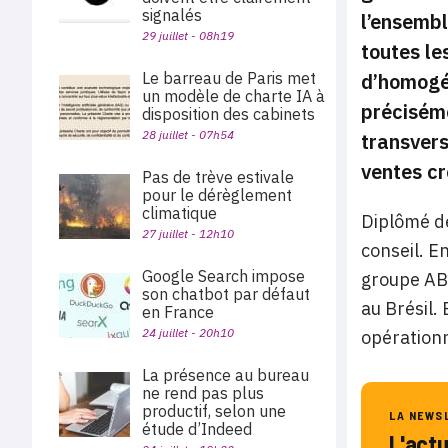
signalés
l’ensembl
29 juillet - 08h19
toutes le
Le barreau de Paris met
d’homogén
un modèle de charte IA à
préciséme
disposition des cabinets
28 juillet - 07h54
transvers
ventes cr
Pas de trève estivale
pour le dérèglement
climatique
Diplômé de
27 juillet - 12h10
conseil. E
Google Search impose
groupe ABG
son chatbot par défaut
au Brésil.
en France
24 juillet - 20h10
opérationne
La présence au bureau
ne rend pas plus
productif, selon une
LA NEWS
étude d’Indeed
L'act