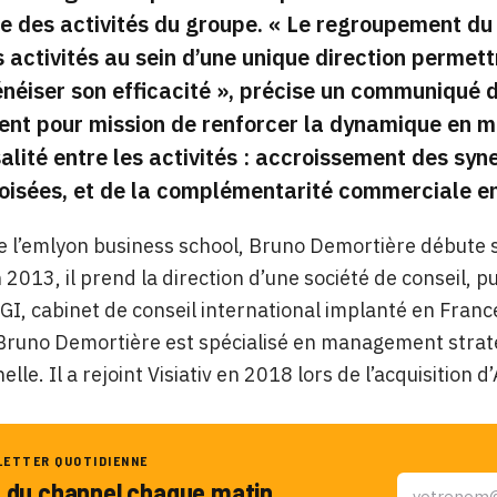
e des activités du groupe.
« Le regroupement du 
s activités au sein d’une unique direction permet
éiser son efficacité »
, précise un communiqué d
nt pour mission de renforcer la dynamique en me
alité entre les activités : accroissement des syn
oisées, et de la complémentarité commerciale en
 l’emlyon business school, Bruno Demortière débute s
n 2013, il prend la direction d’une société de conseil, p
I, cabinet de conseil international implanté en Fran
 Bruno Demortière est spécialisé en management straté
lle. Il a rejoint Visiativ en 2018 lors de l’acquisition d
LETTER QUOTIDIENNE
u du channel chaque matin