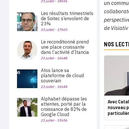
23 juillet - 18h56
un communi
collaborate
Les résultats trimestriels
de Soitec s’envolent de
perspectiv
23%
de Visiativ
23 juillet - 17h03
Le reconditionné prend
NOS LECT
une place croissante
dans l’activité d’Itancia
23 juillet - 16h48
Atos lance sa
plateforme de cloud
souverain
23 juillet - 16h44
Alphabet dépasse les
Avec Catal
attentes, porté par la
nouveau p
croissance de 82% de
particuli
Google Cloud
23 juillet - 15h56