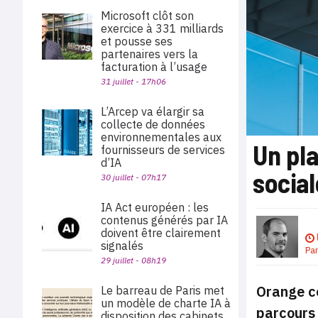
Microsoft clôt son
exercice à 331 milliards
et pousse ses
partenaires vers la
facturation à l’usage
31 juillet - 17h06
L’Arcep va élargir sa
collecte de données
environnementales aux
Un pla
fournisseurs de services
d’IA
socia
30 juillet - 07h17
IA Act européen : les
contenus générés par IA
doivent être clairement
signalés
Pa
29 juillet - 08h19
Orange co
Le barreau de Paris met
un modèle de charte IA à
parcours 
disposition des cabinets