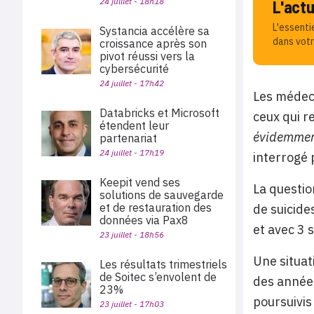
24 juillet - 18h18
L'act
L'essenti
Systancia accélère sa
dans votr
croissance après son
pivot réussi vers la
cybersécurité
24 juillet - 17h42
Les médeci
Databricks et Microsoft
ceux qui r
étendent leur
évidemment
partenariat
24 juillet - 17h19
interrogé 
Keepit vend ses
La questio
solutions de sauvegarde
et de restauration des
de suicide
données via Pax8
et avec 3 s
23 juillet - 18h56
Une situat
Les résultats trimestriels
de Soitec s’envolent de
des années
23%
poursuivis
23 juillet - 17h03