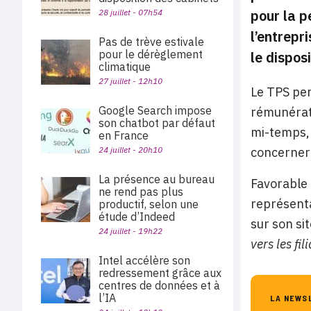
pour la p
28 juillet - 07h54
l’entrepr
Pas de trève estivale
pour le dérèglement
le dispos
climatique
27 juillet - 12h10
Le TPS per
Google Search impose
rémunérati
son chatbot par défaut
mi-temps, 
en France
24 juillet - 20h10
concerner 
La présence au bureau
Favorable à
ne rend pas plus
représenta
productif, selon une
étude d’Indeed
sur son si
24 juillet - 19h22
vers les fil
Intel accélère son
redressement grâce aux
centres de données et à
l’IA
LA NEWS