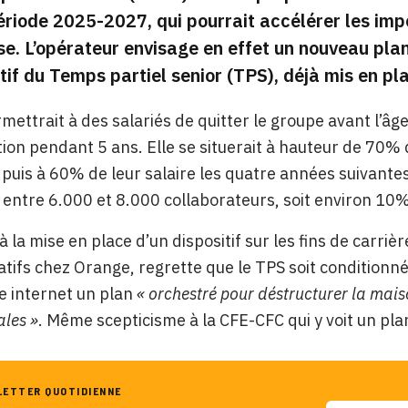
ériode 2025-2027, qui pourrait accélérer les imp
ise. L’opérateur envisage en effet un nouveau plan
itif du Temps partiel senior (TPS), déjà mis en p
mettrait à des salariés de quitter le groupe avant l’âge
on pendant 5 ans. Elle se situerait à hauteur de 70% d
puis à 60% de leur salaire les quatre années suivantes, 
entre 6.000 et 8.000 collaborateurs, soit environ 10% 
 la mise en place d’un dispositif sur les fins de carrièr
tifs chez Orange, regrette que le TPS soit conditionné 
te internet un plan
« orchestré pour déstructurer la mai
iales »
. Même scepticisme à la CFE-CFC qui y voit un pla
LETTER QUOTIDIENNE