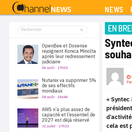
NEWS
EN BRE
Synte
OpenBee et Doxense
souha
rejoignent Konica Minolta
après leur redressement
judiciaire
06 août - 17h03
Nutanix va supprimer 5%
Pa
de ses effectifs
mondiaux
04 août - 16h46
« Syntec 
président
AWS n’a plus assez de
capacité et l’essentiel de
d’activit
2027 est déjà réservé
cela est 
31 juillet - 17h15