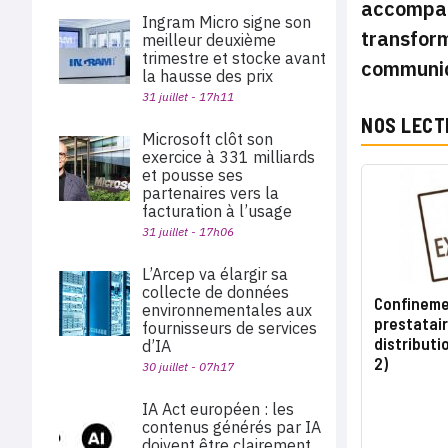
accompagn
Ingram Micro signe son
transform
meilleur deuxième
trimestre et stocke avant
communiq
la hausse des prix
31 juillet - 17h11
NOS LECT
Microsoft clôt son
exercice à 331 milliards
et pousse ses
partenaires vers la
facturation à l’usage
31 juillet - 17h06
L’Arcep va élargir sa
collecte de données
Confinemen
environnementales aux
prestatair
fournisseurs de services
distributi
d’IA
2)
30 juillet - 07h17
IA Act européen : les
contenus générés par IA
doivent être clairement