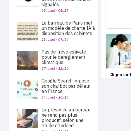
signalés
29 juillet - 08h19
Le barreau de Paris met
un modèle de charte IA à
disposition des cabinets
28 juillet - 07h54
Pas de trève estivale
pour le dérèglement
climatique
27 juillet - 12h10
Clignotant
Google Search impose
son chatbot par défaut
en France
24 juillet - 20h10
La présence au bureau
ne rend pas plus
productif, selon une
étude d’Indeed