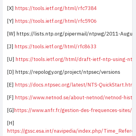
[X]
https://tools.ietf.org/html/rfc7384
[Y]
https://tools.ietf.org/html/rfc5906
[W] https://lists.ntp.org/pipermail/ntpwg/2011-Augu
[J]
https://tools.ietf.org/html/rfc8633
[U]
https://tools.ietf.org/html/draft-ietf-ntp-using-nt
[D] https://repology.org/project/ntpsec/versions
[E]
https://docs.ntpsec.org/latest/NTS-QuickStart.htm
[F]
https://www.netnod.se/about-netnod/netnod-histo
[G]
https://www.anfr.fr/gestion-des-frequences-sites/si
[H]
https://gssc.esa.int/navipedia/index.php/Time_Refe