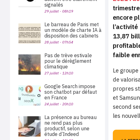
signalés
trimestre
29 juillet - 08h19
encore pl
Le barreau de Paris met
l’activit
un modèle de charte IA à
13,87 bil
disposition des cabinets
28 juillet - 07h54
profitabl
faible en
Pas de trève estivale
pour le dérèglement
climatique
Le groupe 
27 juillet - 12h10
de valoris
Google Search impose
propres st
son chatbot par défaut
et Samsung
en France
24 juillet - 20h10
second se
les nouvel
La présence au bureau
ne rend pas plus
productif, selon une
étude d’Indeed