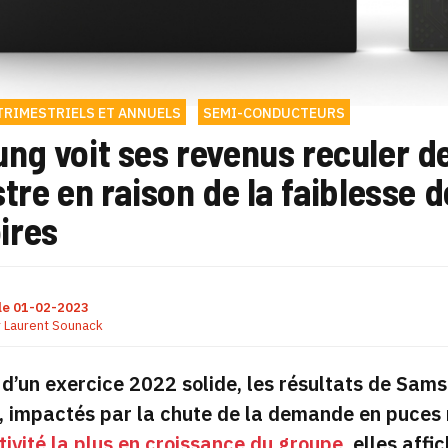
TRIMESTRIELS ET ANNUELS
SEMI-CONDUCTEURS
ng voit ses revenus reculer d
tre en raison de la faiblesse 
ires
le
01-02-2023
r
Laurent Sounack
d’un exercice 2022 solide, les résultats de Sam
, impactés par la chute de la demande en puces 
tivité la plus en croissance du groupe
, elles aff