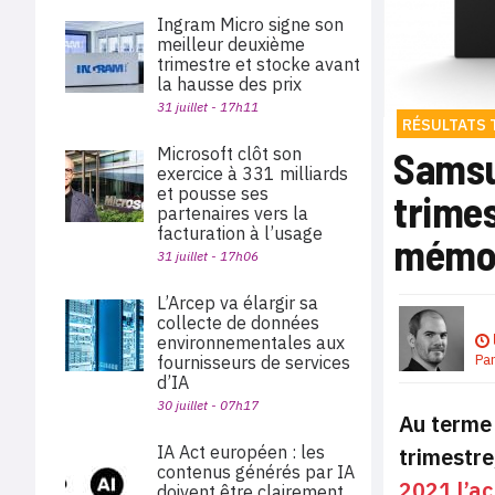
Ingram Micro signe son
meilleur deuxième
trimestre et stocke avant
la hausse des prix
31 juillet - 17h11
RÉSULTATS 
Microsoft clôt son
Samsu
exercice à 331 milliards
et pousse ses
trimes
partenaires vers la
facturation à l’usage
mémo
31 juillet - 17h06
L’Arcep va élargir sa
collecte de données
environnementales aux
Pa
fournisseurs de services
d’IA
30 juillet - 07h17
Au terme 
IA Act européen : les
trimestre
contenus générés par IA
2021 l’ac
doivent être clairement