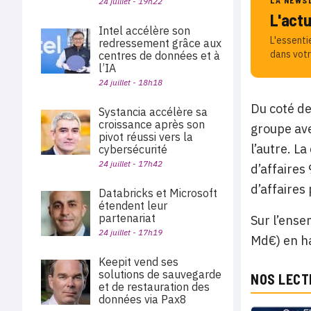
LA NEWS
24 juillet - 19h22
L'act
Intel accélère son
L'essenti
redressement grâce aux
dans votr
centres de données et à
l’IA
24 juillet - 18h18
Du coté de
Systancia accélère sa
croissance après son
groupe ave
pivot réussi vers la
l’autre. L
cybersécurité
24 juillet - 17h42
d’affaires
d’affaires
Databricks et Microsoft
étendent leur
partenariat
Sur l’ense
24 juillet - 17h19
Md€) en ha
Keepit vend ses
solutions de sauvegarde
NOS LECT
et de restauration des
données via Pax8