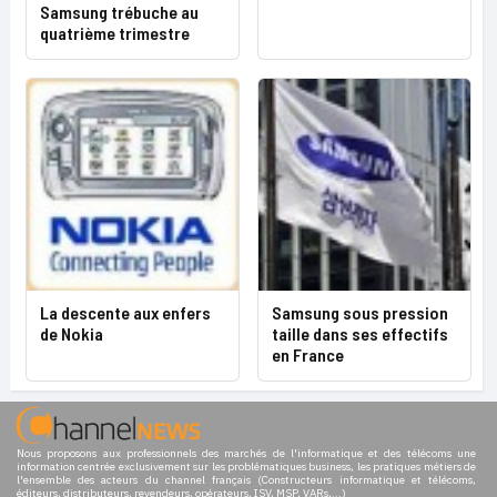
Samsung trébuche au
quatrième trimestre
La descente aux enfers
Samsung sous pression
de Nokia
taille dans ses effectifs
en France
Nous proposons aux professionnels des marchés de l'informatique et des télécoms une
information centrée exclusivement sur les problématiques business, les pratiques métiers de
l'ensemble des acteurs du channel français (Constructeurs informatique et télécoms,
éditeurs, distributeurs, revendeurs, opérateurs, ISV, MSP, VARs,...)