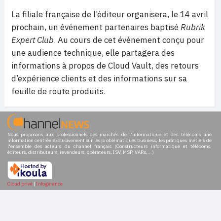
La filiale française de l’éditeur organisera, le 14 avril
prochain, un événement partenaires baptisé
Rubrik
Expert Club
. Au cours de cet événement conçu pour
une audience technique, elle partagera des
informations à propos de Cloud Vault, des retours
d’expérience clients et des informations sur sa
feuille de route produits.
Nous proposons aux professionnels des marchés de l'informatique et des télécoms une
information centrée exclusivement sur les problématiques business, les pratiques métiers de
l'ensemble des acteurs du channel français (Constructeurs informatique et télécoms,
éditeurs, distributeurs, revendeurs, opérateurs, ISV, MSP, VARs,...)
Cloud privé
|
Infogérance